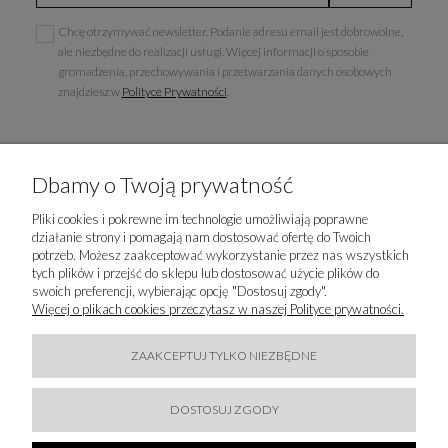
Chcę otrzymywać newsletter. Podanie adresu email jest dobrowolne,
ale niezbędne do realizacji usługi. Więcej informacji o sposobie
gromadzenia, przechowywania i przetwarzania danych osobowych
znajdziesz w
Polityce Prywatności
.
Dbamy o Twoją prywatność
INFORMACJE
Pliki cookies i pokrewne im technologie umożliwiają poprawne
działanie strony i pomagają nam dostosować ofertę do Twoich
POPULARNE KATEGORIE
potrzeb. Możesz zaakceptować wykorzystanie przez nas wszystkich
tych plików i przejść do sklepu lub dostosować użycie plików do
swoich preferencji, wybierając opcję "Dostosuj zgody".
LUXURY-FASHION.PL
Więcej o plikach cookies przeczytasz w naszej Polityce prywatności.
KONTAKT
ZAAKCEPTUJ TYLKO NIEZBĘDNE
BĄDŹMY W KONTAKCIE
DOSTOSUJ ZGODY