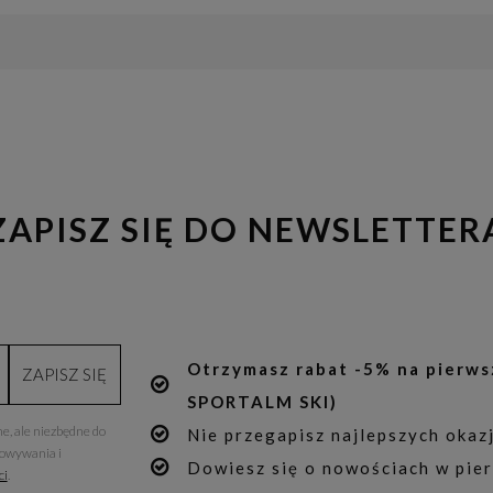
ZAPISZ SIĘ DO NEWSLETTER
Otrzymasz rabat -5% na pierws
ZAPISZ SIĘ
SPORTALM SKI)
e, ale niezbędne do
Nie przegapisz najlepszych okazj
howywania i
Dowiesz się o nowościach w pier
ci
.