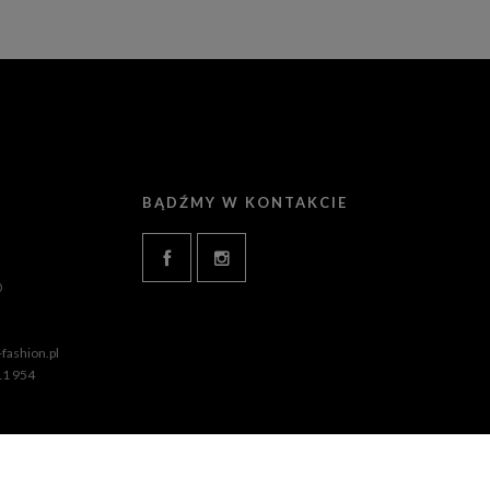
BĄDŹMY W KONTAKCIE
0
fashion.pl
11 954