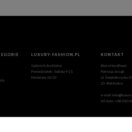
TEGORIE
LUXURY-FASHION.PL
KONTAKT
Galeria Echo Kielce
Biuro Handlowe:
Poniedziałek - Sobota 9-21
Patrycja Jarząb
Niedziela 10-20
ul. Świętokrzyska 2
chi
25-406 Kielce
e-mail:
info@luxury-
tel. kom. +48 502 0