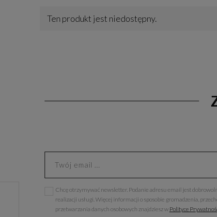
Ten produkt jest niedostępny.
Chcę otrzymywać newsletter. Podanie adresu email jest dobrowoln
realizacji usługi. Więcej informacji o sposobie gromadzenia, przec
przetwarzania danych osobowych znajdziesz w
Polityce Prywatnoś