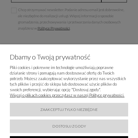
Chcę otrzymywać newsletter. Podanie adresu email jest dobrowolne,
ale niezbędne do realizacji usługi. Więcej informacji o sposobie
gromadzenia, przechowywania i przetwarzania danych osobowych
znajdziesz w
Polityce Prywatności
.
Dbamy o Twoją prywatność
INFORMACJE
Pliki cookies i pokrewne im technologie umożliwiają poprawne
działanie strony i pomagają nam dostosować ofertę do Twoich
POPULARNE KATEGORIE
potrzeb. Możesz zaakceptować wykorzystanie przez nas wszystkich
tych plików i przejść do sklepu lub dostosować użycie plików do
swoich preferencji, wybierając opcję "Dostosuj zgody".
LUXURY-FASHION.PL
Więcej o plikach cookies przeczytasz w naszej Polityce prywatności.
KONTAKT
ZAAKCEPTUJ TYLKO NIEZBĘDNE
BĄDŹMY W KONTAKCIE
DOSTOSUJ ZGODY