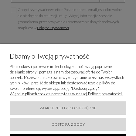
Chcę otrzymywać newsletter. Podanie adresu email jest dobrowolne,
ale niezbędne do realizacji usługi. Więcej informacji o sposobie
gromadzenia, przechowywania i przetwarzania danych osobowych
znajdziesz w
Polityce Prywatności
.
Dbamy o Twoją prywatność
INFORMACJE
Pliki cookies i pokrewne im technologie umożliwiają poprawne
działanie strony i pomagają nam dostosować ofertę do Twoich
POPULARNE KATEGORIE
potrzeb. Możesz zaakceptować wykorzystanie przez nas wszystkich
tych plików i przejść do sklepu lub dostosować użycie plików do
swoich preferencji, wybierając opcję "Dostosuj zgody".
LUXURY-FASHION.PL
Więcej o plikach cookies przeczytasz w naszej Polityce prywatności.
KONTAKT
ZAAKCEPTUJ TYLKO NIEZBĘDNE
BĄDŹMY W KONTAKCIE
DOSTOSUJ ZGODY