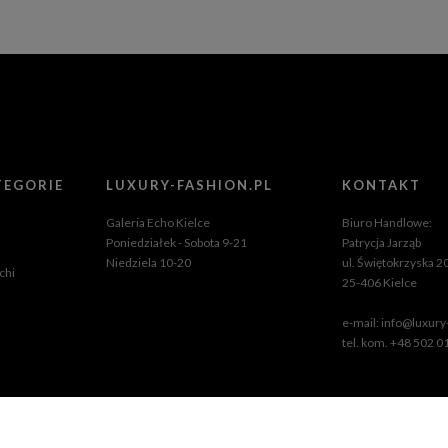
TEGORIE
LUXURY-FASHION.PL
KONTAKT
Galeria Echo Kielce
Biuro Handlowe:
Poniedziałek - Sobota 9-21
Patrycja Jarząb
Niedziela 10-20
ul. Świętokrzyska 2
chi
25-406 Kielce
e-mail:
info@luxury-
tel. kom. +48 502 0