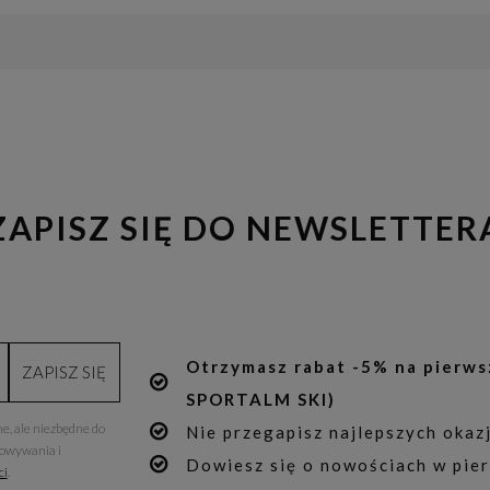
ZAPISZ SIĘ DO NEWSLETTER
Otrzymasz rabat -5% na pierws
ZAPISZ SIĘ
SPORTALM SKI)
e, ale niezbędne do
Nie przegapisz najlepszych okazj
howywania i
Dowiesz się o nowościach w pier
ci
.