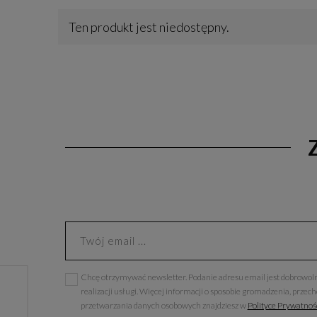
Ten produkt jest niedostępny.
Chcę otrzymywać newsletter. Podanie adresu email jest dobrowoln
realizacji usługi. Więcej informacji o sposobie gromadzenia, przec
przetwarzania danych osobowych znajdziesz w
Polityce Prywatnoś