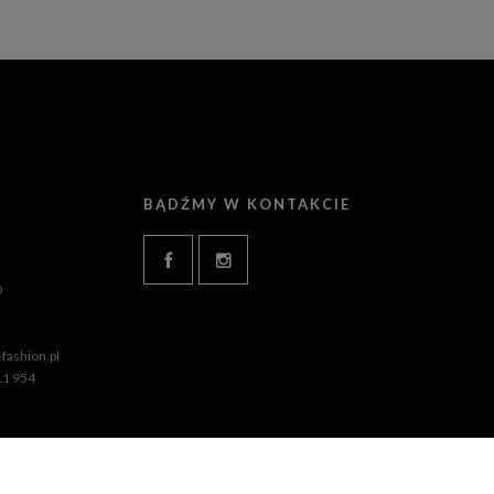
BĄDŹMY W KONTAKCIE
0
fashion.pl
11 954