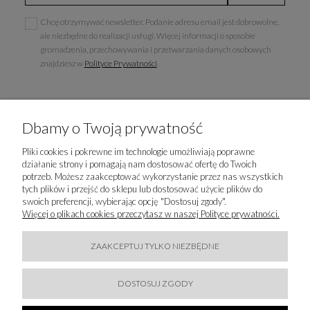
Chcę otrzymywać newsletter. Podanie adresu email jest dobrowolne,
ale niezbędne do realizacji usługi. Więcej informacji o sposobie
gromadzenia, przechowywania i przetwarzania danych osobowych
znajdziesz w
Polityce Prywatności
.
Dbamy o Twoją prywatność
INFORMACJE
Pliki cookies i pokrewne im technologie umożliwiają poprawne
działanie strony i pomagają nam dostosować ofertę do Twoich
POPULARNE KATEGORIE
potrzeb. Możesz zaakceptować wykorzystanie przez nas wszystkich
tych plików i przejść do sklepu lub dostosować użycie plików do
swoich preferencji, wybierając opcję "Dostosuj zgody".
LUXURY-FASHION.PL
Więcej o plikach cookies przeczytasz w naszej Polityce prywatności.
KONTAKT
ZAAKCEPTUJ TYLKO NIEZBĘDNE
BĄDŹMY W KONTAKCIE
DOSTOSUJ ZGODY