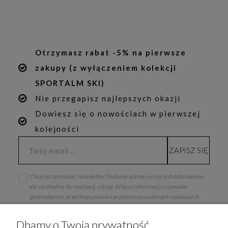
Otrzymasz rabat -5% na pierwsze
zakupy (z wyłączeniem kolekcji
SPORTALM SKI)
Nie przegapisz najlepszych okazji
Dowiesz się o nowościach w pierwszej
kolejności
ZAPISZ SIĘ
Chcę otrzymywać newsletter. Podanie adresu email jest dobrowolne,
ale niezbędne do realizacji usługi. Więcej informacji o sposobie
gromadzenia, przechowywania i przetwarzania danych osobowych
znajdziesz w
Polityce Prywatności
.
Dbamy o Twoją prywatność