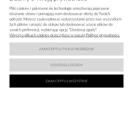
Pliki cookies i pokrewne im technologie umożliwiają poprawne
działanie strony i pomagają nam dostosować ofertę do Twoich
INFORMACJE
potrzeb. Możesz zaakceptować wykorzystanie przez nas wszystkich
tych plików i przejść do sklepu lub dostosować użycie plików do
swoich preferencji, wybierając opcję "Dostosuj zgody".
POPULARNE KATEGORIE
Więcej o plikach cookies przeczytasz w naszej Polityce prywatności.
LUXURY-FASHION.PL
ZAAKCEPTUJ TYLKO NIEZBĘDNE
KONTAKT
DOSTOSUJ ZGODY
BĄDŹMY W KONTAKCIE
ZAAKCEPTUJ WSZYSTKIE