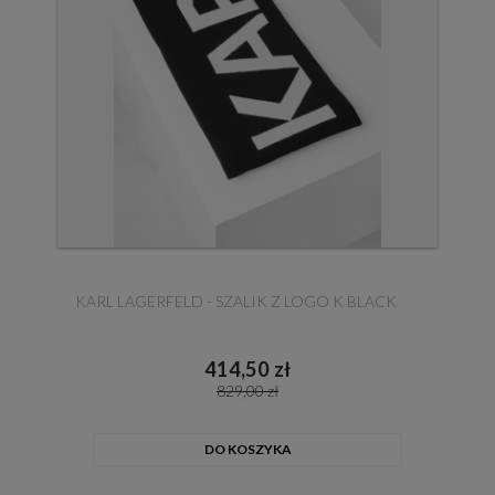
KARL LAGERFELD - SZALIK Z LOGO K BLACK
414,50 zł
829,00 zł
DO KOSZYKA