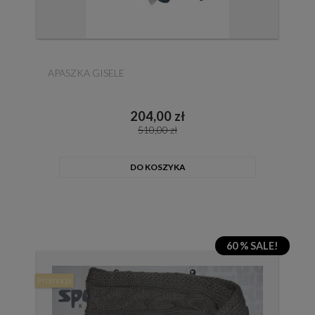
APASZKA GISELE
204,00 zł
510,00 zł
DO KOSZYKA
60 % SALE!
Promocja