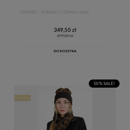
TWINSET - KOMPLET CZAPKA I SZAL
349,50 zł
699,00 zł
DO KOSZYKA
50 % SALE!
Promocja