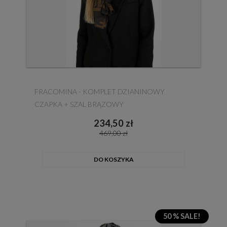
FRACOMINA - KOMPLET DZIANINOWY
CZAPKA + SZAL BRĄZOWY
234,50 zł
469,00 zł
DO KOSZYKA
50 % SALE!