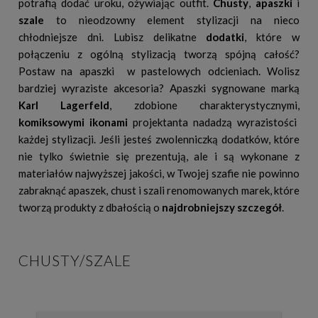
potrafią dodać uroku, ożywiając outfit.
Chusty
,
apaszki
i
szale
to nieodzowny element stylizacji na nieco
chłodniejsze dni. Lubisz delikatne
dodatki
, które w
połączeniu z ogólną stylizacją tworzą spójną całość?
Postaw na apaszki w pastelowych odcieniach. Wolisz
bardziej wyraziste akcesoria? Apaszki sygnowane marką
Karl Lagerfeld
, zdobione charakterystycznymi,
komiksowymi ikonami
projektanta nadadzą wyrazistości
każdej stylizacji. Jeśli jesteś zwolenniczką dodatków, które
nie tylko świetnie się prezentują, ale i są wykonane z
materiałów najwyższej jakości, w Twojej szafie nie powinno
zabraknąć apaszek, chust i szali renomowanych marek, które
tworzą produkty z dbałością o
najdrobniejszy szczegół
.
CHUSTY/SZALE