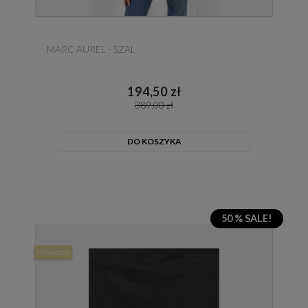
MARC AUREL - SZAL
194,50 zł
389,00 zł
DO KOSZYKA
50 % SALE!
Promocja