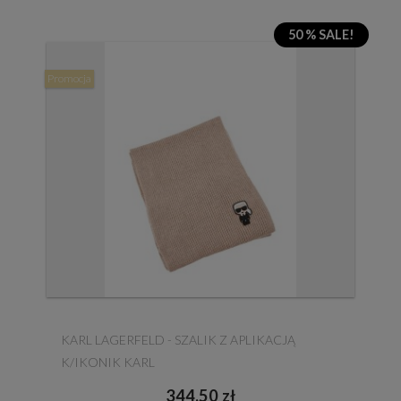
50 % SALE!
Promocja
KARL LAGERFELD - SZALIK Z APLIKACJĄ
K/IKONIK KARL
344,50 zł