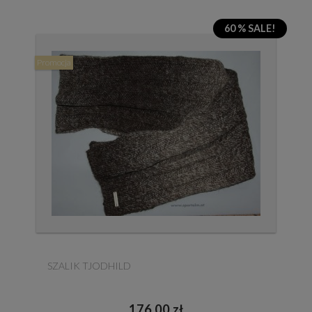
60 % SALE!
Promocja
SZALIK TJODHILD
176,00 zł