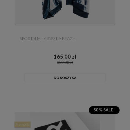
SPORTALM - APASZKA BEACH
165,00 zł
330,00 zł
DO KOSZYKA
50 % SALE!
Promocja