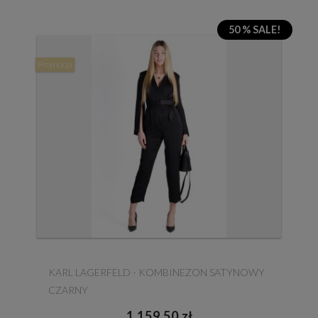
50 % SALE!
Promocja
KARL LAGERFELD - KOMBINEZON SATYNOWY
CZARNY
1 159,50 zł