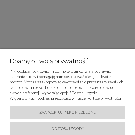
Otrzymasz rabat -5% na pierwsze
Dbamy o Twoją prywatność
zakupy (z wyłączeniem kolekcji
SPORTALM SKI)
Pliki cookies i pokrewne im technologie umożliwiają poprawne
działanie strony i pomagają nam dostosować ofertę do Twoich
Nie przegapisz najlepszych okazji
potrzeb. Możesz zaakceptować wykorzystanie przez nas wszystkich
tych plików i przejść do sklepu lub dostosować użycie plików do
Dowiesz się o nowościach w pierwszej
swoich preferencji, wybierając opcję "Dostosuj zgody".
kolejności
Więcej o plikach cookies przeczytasz w naszej Polityce prywatności.
ZAPISZ SIĘ
ZAAKCEPTUJ TYLKO NIEZBĘDNE
Chcę otrzymywać newsletter. Podanie adresu email jest dobrowolne,
DOSTOSUJ ZGODY
ale niezbędne do realizacji usługi. Więcej informacji o sposobie