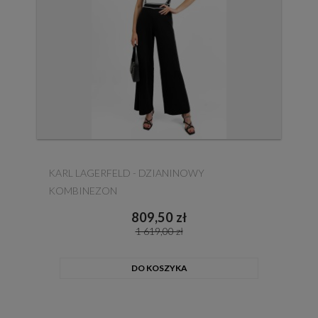
KARL LAGERFELD - DZIANINOWY
KOMBINEZON
809,50 zł
1 619,00 zł
DO KOSZYKA