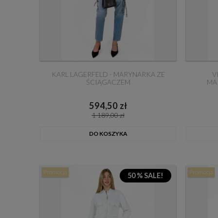
KARL LAGERFELD - MARYNARKA ZE
V
ŚCIĄGACZEM
MA
594,50 zł
1 189,00 zł
DO KOSZYKA
Promocja
Promocja
50 % SALE!