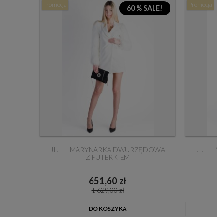
Promocja
Promocja
60 % SALE!
JIJIL - MARYNARKA DWURZĘDOWA
JIJIL
Z FUTERKIEM
651,60 zł
1 629,00 zł
DO KOSZYKA