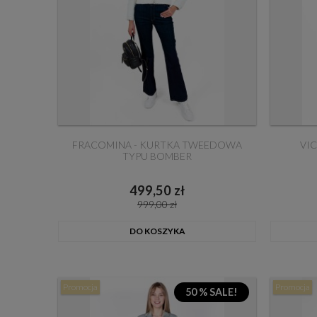
FRACOMINA - KURTKA TWEEDOWA
VI
TYPU BOMBER
499,50 zł
999,00 zł
DO KOSZYKA
Promocja
Promocja
50 % SALE!