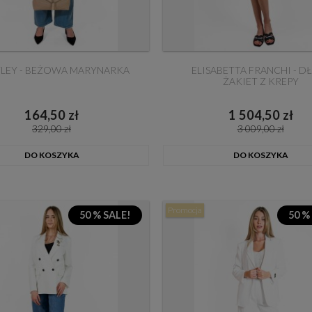
LEY - BEŻOWA MARYNARKA
ELISABETTA FRANCHI - D
ŻAKIET Z KREPY
164,50 zł
1 504,50 zł
329,00 zł
3 009,00 zł
DO KOSZYKA
DO KOSZYKA
Promocja
50 % SALE!
50 %