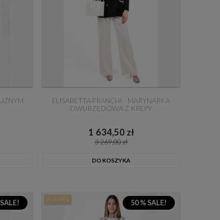
LUŹNYM
ELISABETTA FRANCHI - MARYNARKA
DWURZĘDOWA Z KREPY
1 634,50 zł
3 269,00 zł
DO KOSZYKA
Promocja
 SALE!
50 % SALE!