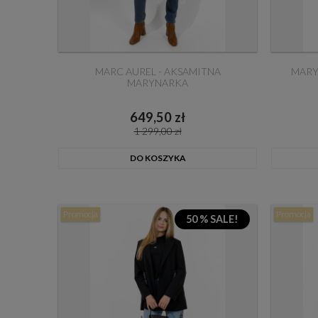
MARC AUREL - AKSAMITNA
MARY
MARYNARKA
649,50 zł
1 299,00 zł
DO KOSZYKA
Promocja
Promocja
50 % SALE!