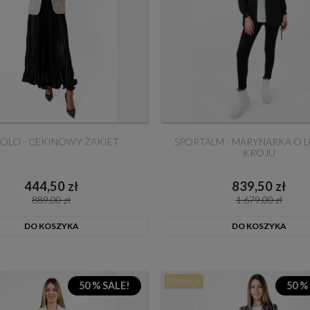
COLO - CEKINOWY ŻAKIET
SPORTALM - MARYNARKA O 
KROJU
444,50 zł
839,50 zł
889,00 zł
1 679,00 zł
DO KOSZYKA
DO KOSZYKA
Promocja
50 % SALE!
50 %