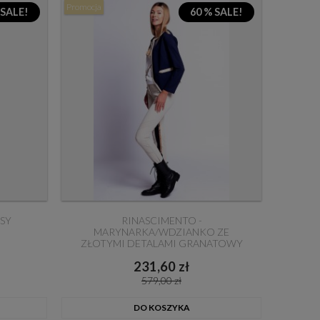
Promocja
 SALE!
60 % SALE!
ASY
RINASCIMENTO -
MARYNARKA/WDZIANKO ZE
ZŁOTYMI DETALAMI GRANATOWY
231,60 zł
579,00 zł
DO KOSZYKA