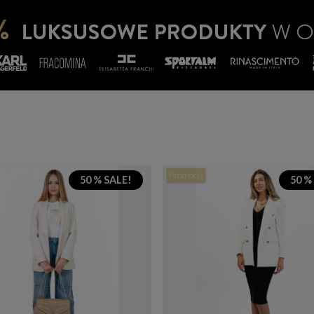
Promocja
50 % SALE!
50 %