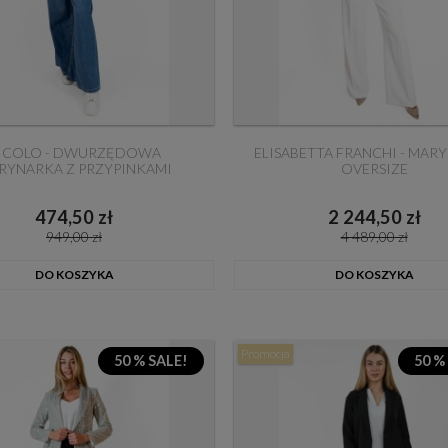
ICOLO - DWURZĘDOWA
ELISABETTA FRANCHI - MAR
RYNARKA Z PRZYPINKAMI
OVERSIZE
474,50 zł
2 244,50 zł
949,00 zł
4 489,00 zł
DO KOSZYKA
DO KOSZYKA
Promocja
50 % SALE!
50 %