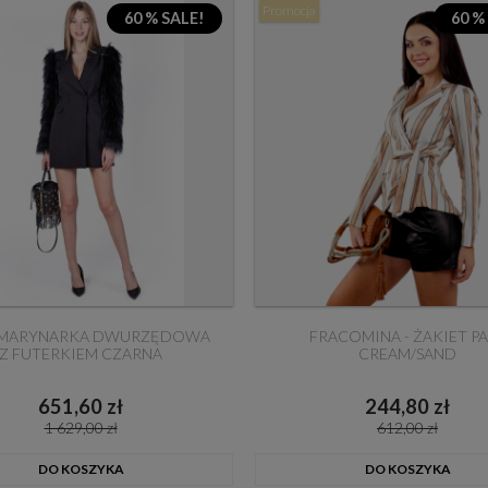
Promocja
60 % SALE!
60 %
 - MARYNARKA DWURZĘDOWA
FRACOMINA - ŻAKIET P
Z FUTERKIEM CZARNA
CREAM/SAND
651,60 zł
244,80 zł
1 629,00 zł
612,00 zł
DO KOSZYKA
DO KOSZYKA