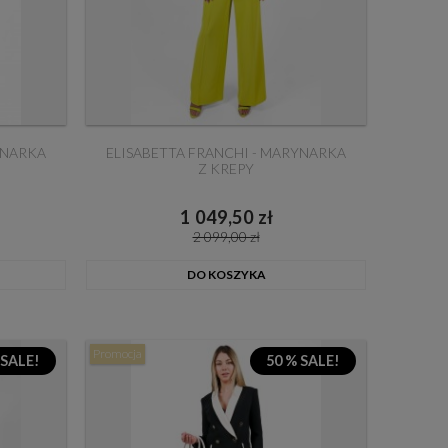
YNARKA
ELISABETTA FRANCHI - MARYNARKA
Z KREPY
1 049,50 zł
2 099,00 zł
DO KOSZYKA
Promocja
 SALE!
50 % SALE!