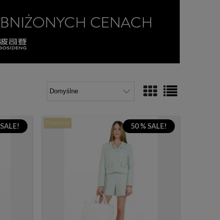
Promocja
 SALE!
50 % SALE!