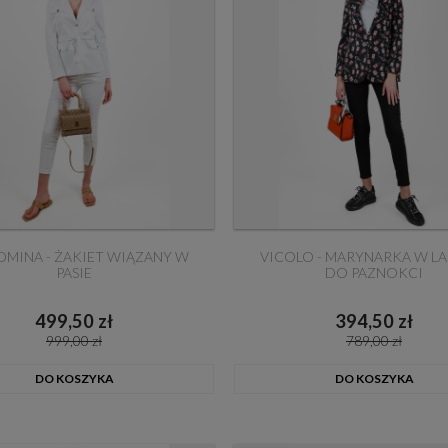
OMINA - ŻAKIET WIĄZANY W
VICOLO - MARYNARKA W LA
PASIE
DO PAZNOKCI
499,50 zł
394,50 zł
999,00 zł
789,00 zł
DO KOSZYKA
DO KOSZYKA