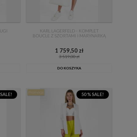
ŁUGI
KARL LAGERFELD - KOMPLET
BOUCLE Z SZORTAMI I MARYNARKĄ
1 759,50 zł
3 519,00 zł
DO KOSZYKA
Promocja
 SALE!
50 % SALE!