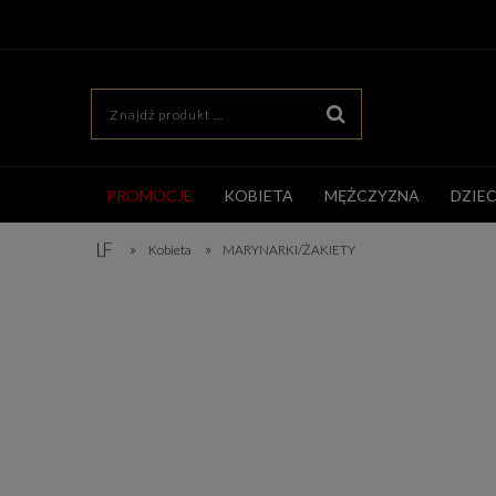
PROMOCJE
KOBIETA
MĘŻCZYZNA
DZIE
»
»
Kobieta
MARYNARKI/ŻAKIETY