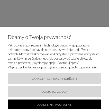
Dbamy o Twoją prywatność
Pliki cookies i pokrewne im technologie umożliwiają poprawne
działanie strony i pomagają nam dostosować ofertę do Twoich
potrzeb. Możesz zaakceptować wykorzystanie przez nas wszystkich
tych plików i przejść do sklepu lub dostosować użycie plików do
swoich preferencji, wybierając opcję "Dostosuj zgody".
Więcej o plikach cookies przeczytasz w naszej Polityce prywatności.
ZAAKCEPTUJ TYLKO NIEZBĘDNE
ZAPISZ SIĘ DO
NEWSLETTERA
DOSTOSUJ ZGODY
ZAAKCEPTUJ WSZYSTKIE