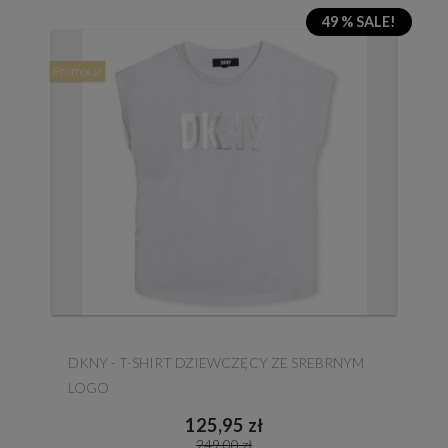
49 % SALE!
Promocja
DKNY - T-SHIRT DZIEWCZĘCY ZE SREBRNYM
LOGO
125,95 zł
249,00 zł