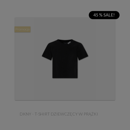
45 % SALE!
Promocja
DKNY - T-SHIRT DZIEWCZĘCY W PRĄŻKI