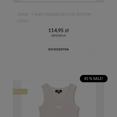
DKNY - T-SHIRT DZIEWCZĘCY ZE ZŁOTYM
LOGO
114,95 zł
209,00 zł
DO KOSZYKA
45 % SALE!
Promocja