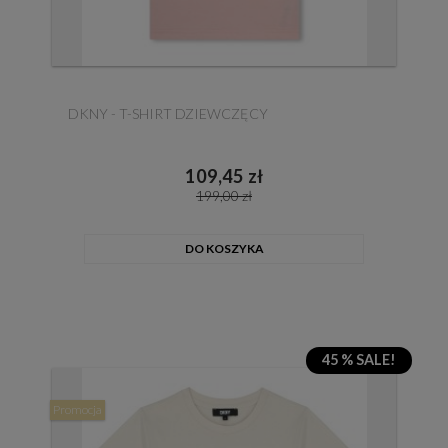
DKNY - T-SHIRT DZIEWCZĘCY
109,45 zł
199,00 zł
DO KOSZYKA
45 % SALE!
Promocja