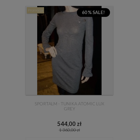
Promocja
60 % SALE!
SPORTALM - TUNIKA ATOMIC LUX
GREY
544,00 zł
1 360,00 zł