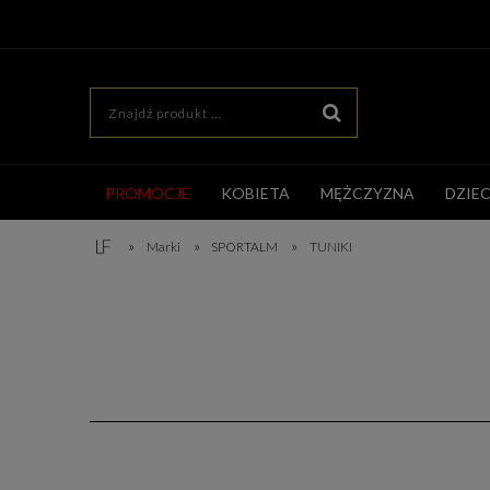
PROMOCJE
KOBIETA
MĘŻCZYZNA
DZIE
»
»
»
Marki
SPORTALM
TUNIKI