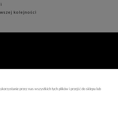
i
wszej kolejności
BĄDŹMY W KONTAKCIE
korzystanie przez nas wszystkich tych plików i przejść do sklepu lub
0