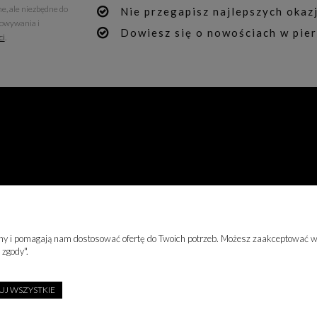
e, ale niezbędne do
Nie przegapisz najlepszych okazj
howywania i
Dowiesz się o nowościach w pier
ci
.
TEGORIE
LUXURY-FASHION.PL
KONTAKT
rony i pomagają nam dostosować ofertę do Twoich potrzeb. Możesz zaakceptować wy
Galeria Echo Kielce
Biuro Handlowe:
 zgody".
Poniedziałek - Sobota 9-21
Patrycja Jarząb
Niedziela 10-20
ul. Świętokrzyska 2
chi
J WSZYSTKIE
25-406 Kielce