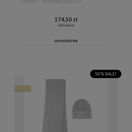
TWINSET - SZARE RĘKAWICZKI
174,50 zł
349,00 zł
DO KOSZYKA
50 % SALE!
Promocja