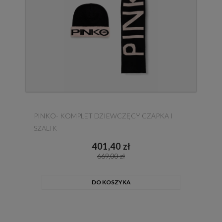
PINKO- KOMPLET DZIEWCZĘCY CZAPKA I
SZALIK
401,40 zł
669,00 zł
DO KOSZYKA