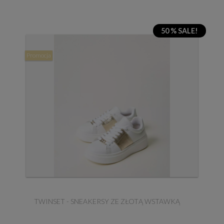
50 % SALE!
Promocja
TWINSET - SNEAKERSY ZE ZŁOTĄ WSTAWKĄ