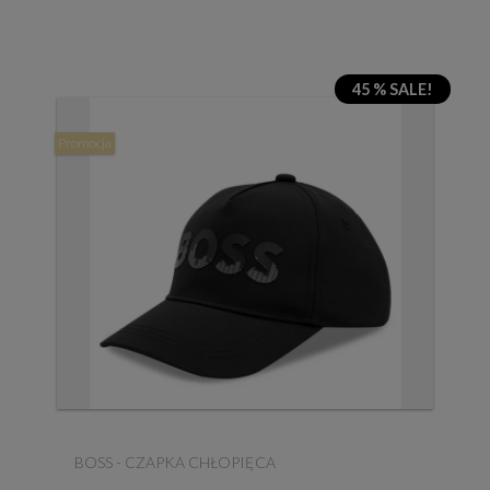
45 % SALE!
Promocja
BOSS - CZAPKA CHŁOPIĘCA