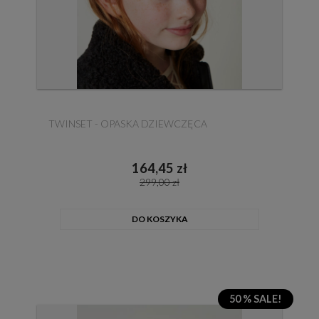
TWINSET - OPASKA DZIEWCZĘCA
164,45 zł
299,00 zł
DO KOSZYKA
50 % SALE!