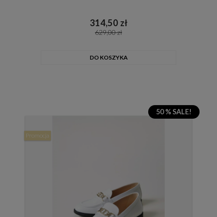
314,50 zł
629,00 zł
DO KOSZYKA
50 % SALE!
Promocja