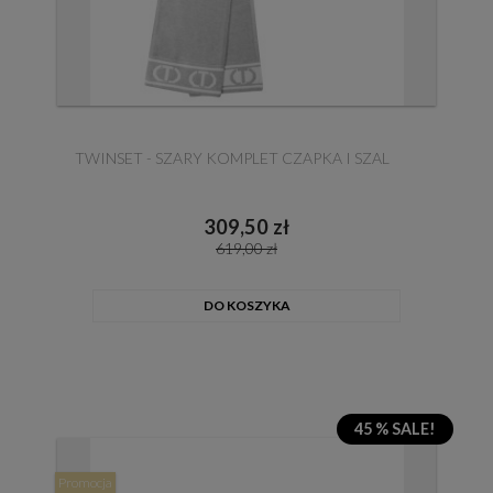
TWINSET - SZARY KOMPLET CZAPKA I SZAL
309,50 zł
619,00 zł
DO KOSZYKA
45 % SALE!
Promocja