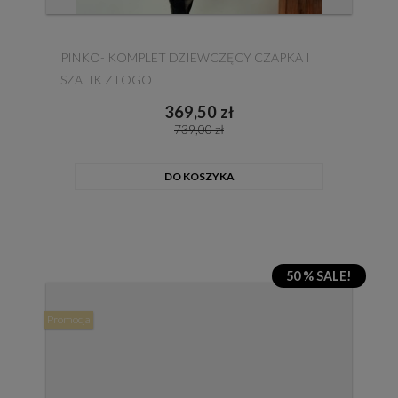
PINKO- KOMPLET DZIEWCZĘCY CZAPKA I
SZALIK Z LOGO
369,50 zł
739,00 zł
DO KOSZYKA
50 % SALE!
Promocja