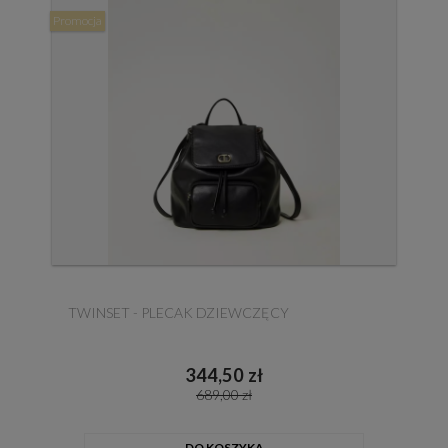
Promocja
TWINSET - PLECAK DZIEWCZĘCY
344,50 zł
689,00 zł
DO KOSZYKA