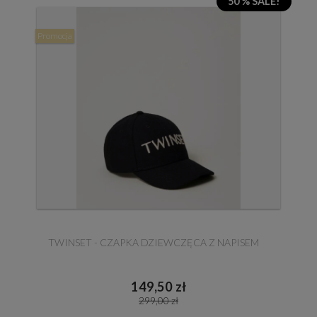
50 % SALE!
Promocja
TWINSET - CZAPKA DZIEWCZĘCA Z NAPISEM
149,50 zł
299,00 zł