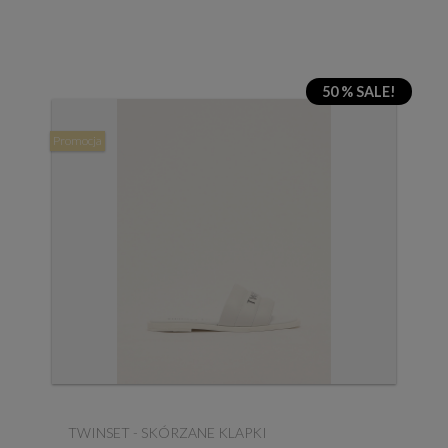
50 % SALE!
Promocja
TWINSET - SKÓRZANE KLAPKI