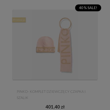
40 % SALE!
Promocja
PINKO- KOMPLET DZIEWCZĘCY CZAPKA I
SZALIK
401,40 zł