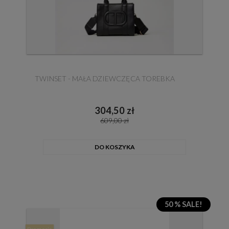
TWINSET - MAŁA DZIEWCZĘCA TOREBKA
304,50 zł
609,00 zł
DO KOSZYKA
50 % SALE!