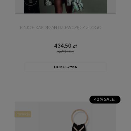
PINKO- KARDIGAN DZIEWCZĘCY Z LOGO
434,50 zł
869,00 zł
DO KOSZYKA
40 % SALE!
Promocja