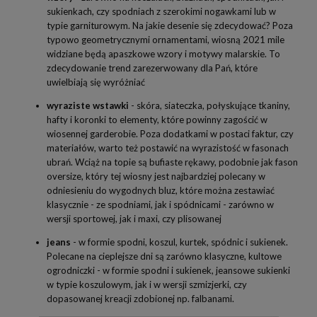
sukienkach, czy spodniach z szerokimi nogawkami lub w
typie garniturowym. Na jakie desenie się zdecydować? Poza
typowo geometrycznymi ornamentami, wiosną 2021 mile
widziane będą apaszkowe wzory i motywy malarskie. To
zdecydowanie trend zarezerwowany dla Pań, które
uwielbiają się wyróżniać
wyraziste wstawki
- skóra, siateczka, połyskujące tkaniny,
hafty i koronki to elementy, które powinny zagościć w
wiosennej garderobie. Poza dodatkami w postaci faktur, czy
materiałów, warto też postawić na wyrazistość w fasonach
ubrań. Wciąż na topie są bufiaste rękawy, podobnie jak fason
oversize, który tej wiosny jest najbardziej polecany w
odniesieniu do wygodnych bluz, które można zestawiać
klasycznie - ze spodniami, jak i spódnicami - zarówno w
wersji sportowej, jak i maxi, czy plisowanej
jeans
- w formie spodni, koszul, kurtek, spódnic i sukienek.
Polecane na cieplejsze dni są zarówno klasyczne, kultowe
ogrodniczki - w formie spodni i sukienek, jeansowe sukienki
w typie koszulowym, jak i w wersji szmizjerki, czy
dopasowanej kreacji zdobionej np. falbanami.