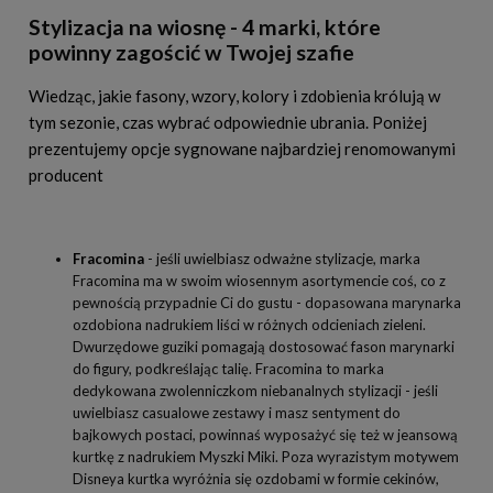
Stylizacja na wiosnę - 4 marki, które
powinny zagościć w Twojej szafie
Wiedząc, jakie fasony, wzory, kolory i zdobienia królują w
tym sezonie, czas wybrać odpowiednie ubrania. Poniżej
prezentujemy opcje sygnowane najbardziej renomowanymi
producent
Fracomina
- jeśli uwielbiasz odważne stylizacje, marka
Fracomina ma w swoim wiosennym asortymencie coś, co z
pewnością przypadnie Ci do gustu - dopasowana marynarka
ozdobiona nadrukiem liści w różnych odcieniach zieleni.
Dwurzędowe guziki pomagają dostosować fason marynarki
do figury, podkreślając talię. Fracomina to marka
dedykowana zwolenniczkom niebanalnych stylizacji - jeśli
uwielbiasz casualowe zestawy i masz sentyment do
bajkowych postaci, powinnaś wyposażyć się też w jeansową
kurtkę z nadrukiem Myszki Miki. Poza wyrazistym motywem
Disneya kurtka wyróżnia się ozdobami w formie cekinów,