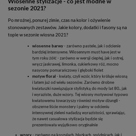
Wiosenne stylizacje - co jest modne w
sezonie 2021?
Po mroźnej, ponurej zimie, czas na kolor i ożywienie
stonowanych zestawów. Jakie kolory, dodatki i fasony są na
topie w sezonie wiosna 2021?
wiosenne barwy
- zarówno pastele, jak i odcienie
bardziej intensywne. Wiosennym must have jest w
tym roku żółć - zarówno w wersji ciepłej, jak i ostrej,
wręcz jaskrawej, limonka, cukierkowy róż, mocno
nasycony pomarańczowy i głęboki fiolet
motyw floral
- kwiaty, czyli wzór, który króluje wiosną
i latem już od wielu sezonów. Zarówno drobne
kwiatuszki nawiązujące stylistyką do mody lat 80., jak
i wyraziste, duże wzory. Tej wiosny motywowi typowo
kwiatowemu towarzyszy również motyw dżungli -
obszerne liście monstery i palmy w odcieniu
intensywnej zieleni nadadzą wyrazistości, sprawiając,
że nawet casualowa stylizacja będzie się
prezentowała wyjątkowo oryginalnie
wzory
- zarówno na koszulach, bluzkach, spódnicach, jak i