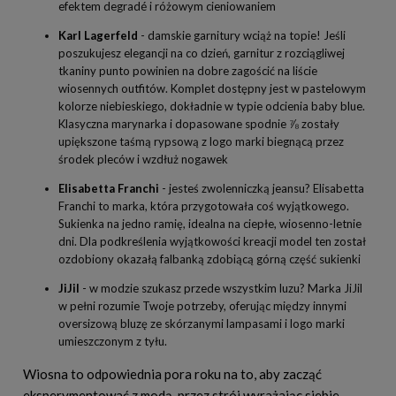
efektem degradé i różowym cieniowaniem
Karl Lagerfeld
- damskie garnitury wciąż na topie! Jeśli
poszukujesz elegancji na co dzień, garnitur z rozciągliwej
tkaniny punto powinien na dobre zagościć na liście
wiosennych outfitów. Komplet dostępny jest w pastelowym
kolorze niebieskiego, dokładnie w typie odcienia baby blue.
Klasyczna marynarka i dopasowane spodnie ⅞ zostały
upiększone taśmą rypsową z logo marki biegnącą przez
środek pleców i wzdłuż nogawek
Elisabetta Franchi
- jesteś zwolenniczką jeansu? Elisabetta
Franchi to marka, która przygotowała coś wyjątkowego.
Sukienka na jedno ramię, idealna na ciepłe, wiosenno-letnie
dni. Dla podkreślenia wyjątkowości kreacji model ten został
ozdobiony okazałą falbanką zdobiącą górną część sukienki
JiJil
- w modzie szukasz przede wszystkim luzu? Marka JiJil
w pełni rozumie Twoje potrzeby, oferując między innymi
oversizową bluzę ze skórzanymi lampasami i logo marki
umieszczonym z tyłu.
Wiosna to odpowiednia pora roku na to, aby zacząć
eksperymentować z modą, przez strój wyrażając siebie.