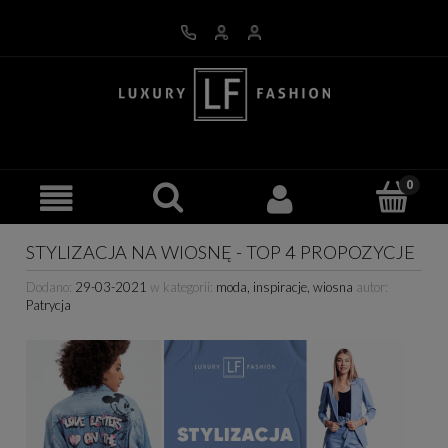
STYLIZACJA NA WIOSNĘ - TOP 4 PROPOZYCJE
Dodano:
29-03-2021
w kategorii:
moda
,
inspiracje
,
wiosna
autor:
Patrycja