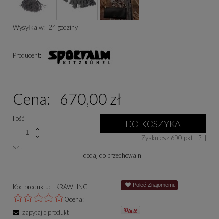
Wysyłka w:
24 godziny
Producent:
Cena:
670,00 zł
Ilość
DO KOSZYKA
Zyskujesz
600
pkt [
?
]
szt.
dodaj do przechowalni
Poleć Znajomemu
Kod produktu:
KRAWLING
Ocena:
zapytaj o produkt