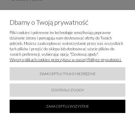
IMPORTER
Dbamy o Twoją prywatność
Majka Reinhardt Sp. z o.o.
Orzechowa 8
Pliki cookies i pokrewne im technologie umożliwiają poprawne
80-175 Gdańsk
działanie strony i pomagają nam dostosować ofertę do Twoich
80-175 Gdańs Gdańsk, Polska
potrzeb. Możesz zaakceptować wykorzystanie przez nas wszystkich
info@majkareinhardt.pl
tych plików i przejść do sklepu lub dostosować użycie plików do
swoich preferencji, wybierając opcję "Dostosuj zgody".
Więcej o plikach cookies przeczytasz w naszej Polityce prywatności.
ZAAKCEPTUJ TYLKO NIEZBĘDNE
DOSTOSUJ ZGODY
ZAAKCEPTUJ WSZYSTKIE
ZAPISZ SIĘ DO