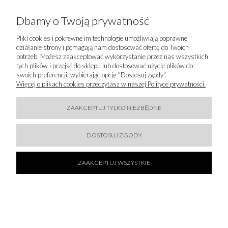
C.W.F. Children Worldwide Fashion (CWF SAS)
Avenue des Sables
Dbamy o Twoją prywatność
85 505 Les H Les Herbiers Cedex, Francja
contact.france@groupecwf.com
Pliki cookies i pokrewne im technologie umożliwiają poprawne
+33 2 51 66 38 38
działanie strony i pomagają nam dostosować ofertę do Twoich
potrzeb. Możesz zaakceptować wykorzystanie przez nas wszystkich
tych plików i przejść do sklepu lub dostosować użycie plików do
IMPORTER
swoich preferencji, wybierając opcję "Dostosuj zgody".
Więcej o plikach cookies przeczytasz w naszej Polityce prywatności.
WAW FASHION SP. Z O.O.
Foksal 18, Pietro 1
00-372 WARSZ Warszawa, Polska
ZAAKCEPTUJ TYLKO NIEZBĘDNE
showroom@wawfashion.com
+48 609 033 353
DOSTOSUJ ZGODY
ZAAKCEPTUJ WSZYSTKIE