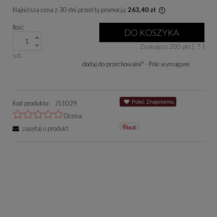
Najniższa cena z 30 dni przed tą promocją:
263,40 zł
Jeżeli produkt je
Ilość
niż 30 dni, wyświe
DO KOSZYKA
cena od momentu, 
Zyskujesz
200
pkt [
?
]
się w sprzedaży.
szt.
dodaj do przechowalni
*
- Pole wymagane
Poleć Znajomemu
Kod produktu:
J51029
Ocena:
zapytaj o produkt