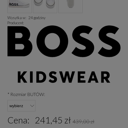
Wysyłka w:
24 godziny
Producent:
*
Rozmiar BUTÓW:
Cena:
241,45 zł
439,00 zł