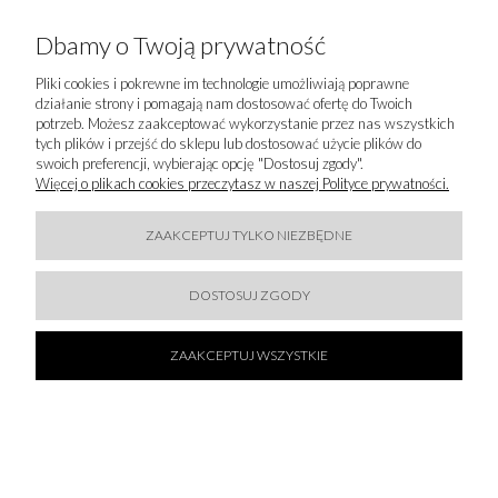
C.W.F. Children Worldwide Fashion (CWF SAS)
Avenue des Sables
Dbamy o Twoją prywatność
85 505 Les H Les Herbiers Cedex, Francja
contact.france@groupecwf.com
Pliki cookies i pokrewne im technologie umożliwiają poprawne
+33 2 51 66 38 38
działanie strony i pomagają nam dostosować ofertę do Twoich
potrzeb. Możesz zaakceptować wykorzystanie przez nas wszystkich
tych plików i przejść do sklepu lub dostosować użycie plików do
IMPORTER
swoich preferencji, wybierając opcję "Dostosuj zgody".
Więcej o plikach cookies przeczytasz w naszej Polityce prywatności.
WAW FASHION SP. Z O.O.
Foksal 18, Pietro 1
00-372 WARSZ Warszawa, Polska
ZAAKCEPTUJ TYLKO NIEZBĘDNE
showroom@wawfashion.com
+48 609 033 353
DOSTOSUJ ZGODY
ZAAKCEPTUJ WSZYSTKIE