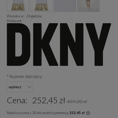
Wysyłka w:
24 godziny
Producent:
*
Rozmiar dziecięcy:
Cena:
252,45 zł
459,00 zł
Najniższa cena z 30 dni przed tą promocją:
252,45 zł