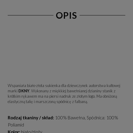
OPIS
Wspaniała biało-złota sukienka dla dziewczynek autorstwa kultowej
marki
DKNY
. Wykonany z miękkiej bawełnianej dzianiny stanik z
krótkim rękawem ma na piersi nadruk ze złotym logo. Ma obniżoną
elastyczną talię i marszczoną spódnicę z falbaną.
Rodzaj tkaniny / skład:
100% Bawełna, Spódnica: 100%
Poliamid
Kolor:
biało/złoty