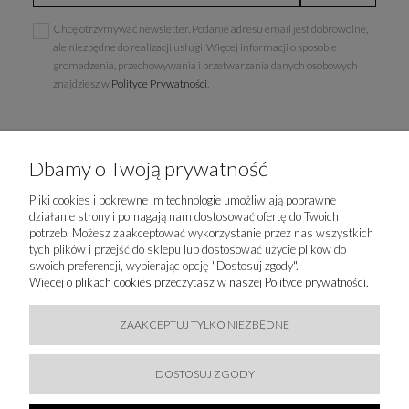
Chcę otrzymywać newsletter. Podanie adresu email jest dobrowolne,
ale niezbędne do realizacji usługi. Więcej informacji o sposobie
gromadzenia, przechowywania i przetwarzania danych osobowych
znajdziesz w
Polityce Prywatności
.
Dbamy o Twoją prywatność
INFORMACJE
Pliki cookies i pokrewne im technologie umożliwiają poprawne
działanie strony i pomagają nam dostosować ofertę do Twoich
POPULARNE KATEGORIE
potrzeb. Możesz zaakceptować wykorzystanie przez nas wszystkich
tych plików i przejść do sklepu lub dostosować użycie plików do
swoich preferencji, wybierając opcję "Dostosuj zgody".
LUXURY-FASHION.PL
Więcej o plikach cookies przeczytasz w naszej Polityce prywatności.
KONTAKT
ZAAKCEPTUJ TYLKO NIEZBĘDNE
BĄDŹMY W KONTAKCIE
DOSTOSUJ ZGODY