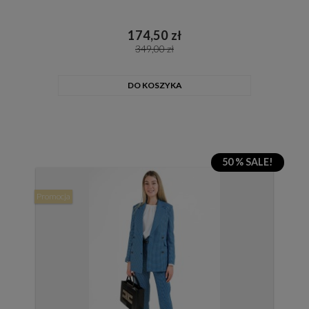
174,50 zł
349,00 zł
DO KOSZYKA
50 % SALE!
Promocja