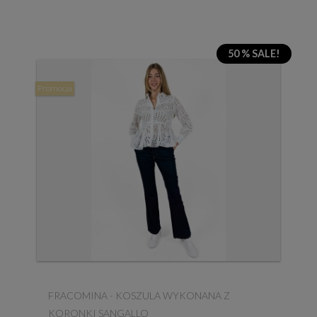
50 % SALE!
Promocja
FRACOMINA - KOSZULA WYKONANA Z
KORONKI SANGALLO