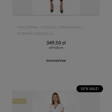
FRACOMINA - KOSZULA Z RĘKAWAMI Z
KORONKI SAN GALLO
349,50 zł
699,00 zł
DO KOSZYKA
50 % SALE!
Promocja