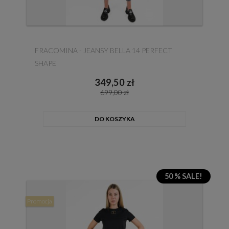
FRACOMINA - JEANSY BELLA 14 PERFECT
SHAPE
349,50 zł
699,00 zł
DO KOSZYKA
50 % SALE!
Promocja