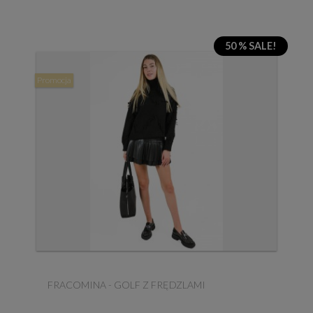
50 % SALE!
Promocja
FRACOMINA - GOLF Z FRĘDZLAMI