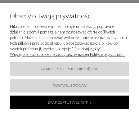
50 % SALE!
Dbamy o Twoją prywatność
Pliki cookies i pokrewne im technologie umożliwiają poprawne
Promocja
działanie strony i pomagają nam dostosować ofertę do Twoich
potrzeb. Możesz zaakceptować wykorzystanie przez nas wszystkich
tych plików i przejść do sklepu lub dostosować użycie plików do
swoich preferencji, wybierając opcję "Dostosuj zgody".
Więcej o plikach cookies przeczytasz w naszej Polityce prywatności.
ZAAKCEPTUJ TYLKO NIEZBĘDNE
DOSTOSUJ ZGODY
ZAAKCEPTUJ WSZYSTKIE
FRACOMINA - KAMIZELKA ZE SZTUCZNEGO
FUTRA
549,50 zł