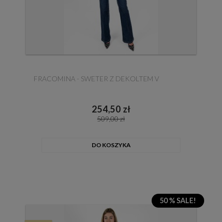
FRACOMINA - SWETER Z DEKOLTEM V
254,50 zł
509,00 zł
DO KOSZYKA
50 % SALE!