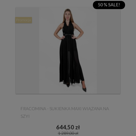
50 % SALE!
Promocja
FRACOMINA - SUKIENKA MAXI WIĄZANA NA
SZYI
644,50 zł
1 289,00 zł