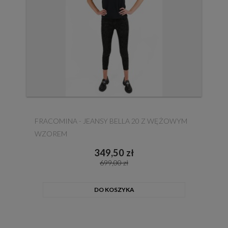
FRACOMINA - JEANSY BELLA 20 Z WĘŻOWYM
WZOREM
349,50 zł
699,00 zł
DO KOSZYKA