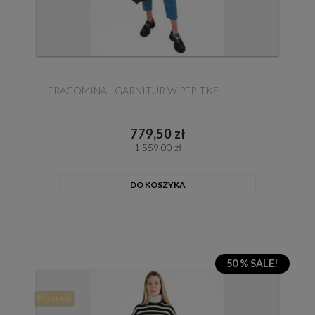
FRACOMINA - GARNITUR W PEPITKĘ
779,50 zł
1 559,00 zł
DO KOSZYKA
50 % SALE!
Promocja