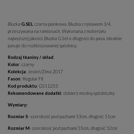
Bluzka
G.SEL
czarna piankowa. Bluzka z rękawem 3/4,
przeszywana na ramionach. Wykonana z materiału
najwyższej jakości. Bluzka G.Sel o długości do pasa, idealnie
pasuje do rozkloszowanej spódnicy.
Rodzaj tkaniny / skład
:
Kolor
: czarny
Kolekcja
: Jesień/Zima 2017
Fason
: Regular Fit
Kod produktu
: GS11255
Rekomendowane dodatki
: dobierz modną spódniczkę
Wymiary:
Rozmiar S
- szerokość pod pachami 53cm, długość 51cm
Rozmiar M
- szerokość pod pachami 55cm, długość 52cm