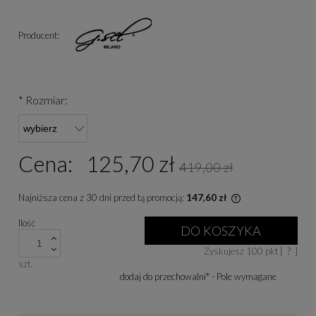
Producent:
*
Rozmiar:
Cena:
125,70 zł
419,00 zł
Najniższa cena z 30 dni przed tą promocją:
147,60 zł
Jeżeli produkt je
Ilość
niż 30 dni, wyświe
DO KOSZYKA
cena od momentu, 
Zyskujesz
100
pkt [
?
]
się w sprzedaży.
szt.
dodaj do przechowalni
*
- Pole wymagane