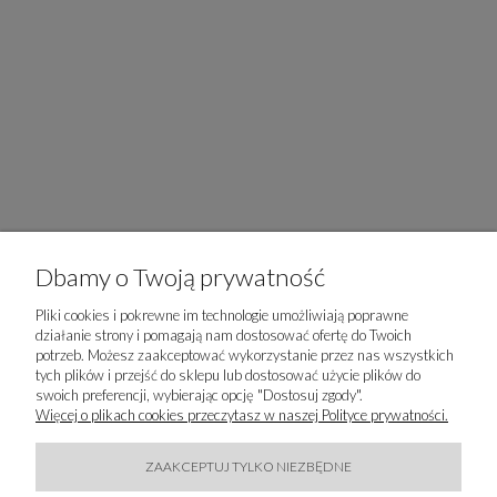
Dbamy o Twoją prywatność
ZAPISZ SIĘ DO
Pliki cookies i pokrewne im technologie umożliwiają poprawne
działanie strony i pomagają nam dostosować ofertę do Twoich
NEWSLETTERA
potrzeb. Możesz zaakceptować wykorzystanie przez nas wszystkich
tych plików i przejść do sklepu lub dostosować użycie plików do
swoich preferencji, wybierając opcję "Dostosuj zgody".
Więcej o plikach cookies przeczytasz w naszej Polityce prywatności.
ZAAKCEPTUJ TYLKO NIEZBĘDNE