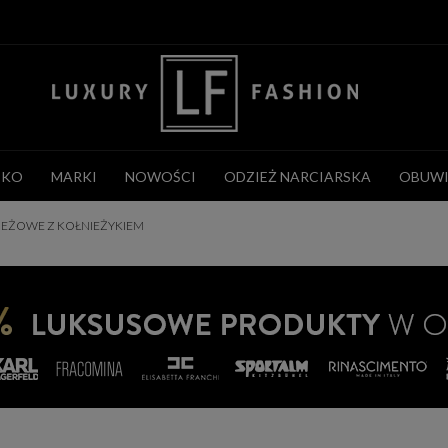
CKO
MARKI
NOWOŚCI
ODZIEŻ NARCIARSKA
OBUWI
Y BEŻOWE Z KOŁNIEŻYKIEM