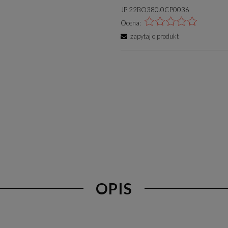
JPI22BO380.0CP0036
Ocena:
zapytaj o produkt
OPIS