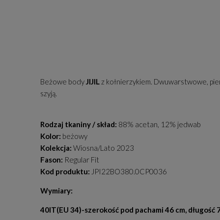
Beżowe body
JIJIL
z kołnierzykiem. Dwuwarstwowe, pier
szyją.
Rodzaj tkaniny / skład:
88% acetan, 12% jedwab
Kolor:
beżowy
Kolekcja:
Wiosna/Lato 2023
Fason:
Regular Fit
Kod produktu:
JPI22BO380.0CP0036
Wymiary:
40IT(EU 34)-szerokość pod pachami 46 cm, długość