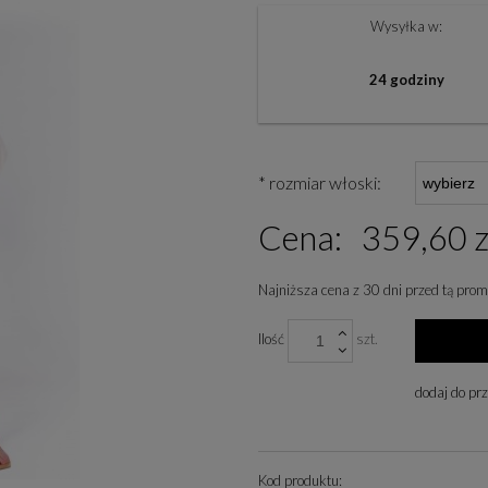
Wysyłka w:
24 godziny
*
rozmiar włoski:
Cena:
359,60 z
Najniższa cena z 30 dni przed tą prom
Jeżeli produkt jest spr
Ilość
szt.
niż 30 dni, wyświetlana 
cena od momentu, kiedy 
dodaj do pr
się w sprzedaży.
Kod produktu: