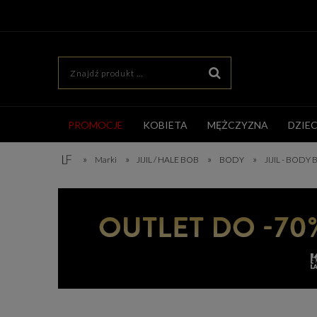
PROMOCJE
KOBIETA
MĘŻCZYZNA
DZIE
»
»
»
»
Marki
JIJIL / HALE BOB
BODY
JIJIL - BOD