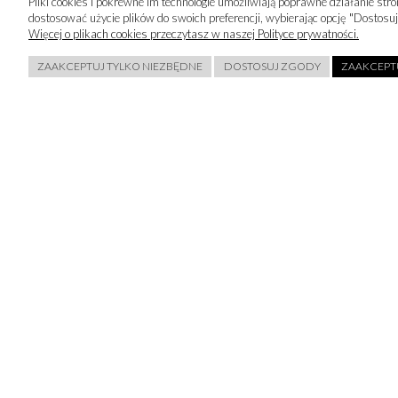
Pliki cookies i pokrewne im technologie umożliwiają poprawne działanie st
dostosować użycie plików do swoich preferencji, wybierając opcję "Dostosuj
Więcej o plikach cookies przeczytasz w naszej Polityce prywatności.
ZAAKCEPTUJ TYLKO NIEZBĘDNE
DOSTOSUJ ZGODY
ZAAKCEPTU
Chcę otrzymywać newsletter. Podanie adresu email jest dobrowoln
realizacji usługi. Więcej informacji o sposobie gromadzenia, przec
przetwarzania danych osobowych znajdziesz w
Polityce Prywatnoś