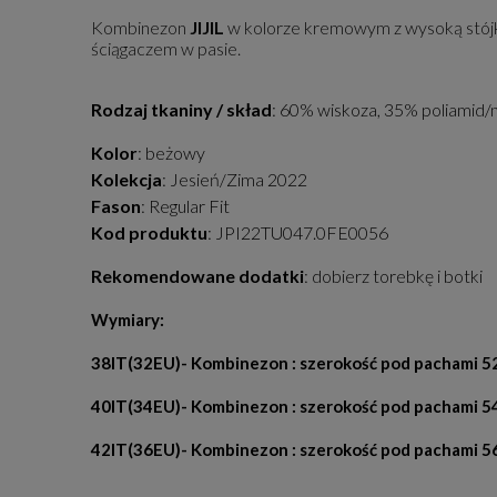
Kombinezon
JIJIL
w kolorze kremowym z wysoką stójką
ściągaczem w pasie.
Rodzaj tkaniny / skład
: 60% wiskoza, 35% poliamid/n
Kolor
: beżowy
Kolekcja
: Jesień/Zima 2022
Fason
: Regular Fit
Kod produktu
: JPI22TU047.0FE0056
Rekomendowane dodatki
: dobierz torebkę i botki
Wymiary:
38IT(32EU)- Kombinezon : szerokość pod pachami 52 
40IT(34EU)- Kombinezon : szerokość pod pachami 54 
42IT(36EU)- Kombinezon : szerokość pod pachami 56