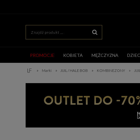
PROMOCJE
KOBIETA
MĘŻCZYZNA
DZIE
»
»
»
»
Marki
JIJIL / HALE BOB
KOMBINEZONY
JI