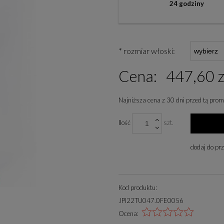
24 godziny
*
rozmiar włoski:
Cena:
447,60 z
Najniższa cena z 30 dni przed tą prom
Jeżeli produkt jest spr
Ilość
szt.
niż 30 dni, wyświetlana 
cena od momentu, kiedy 
dodaj do pr
się w sprzedaży.
Kod produktu:
JPI22TU047.0FE0056
Ocena: