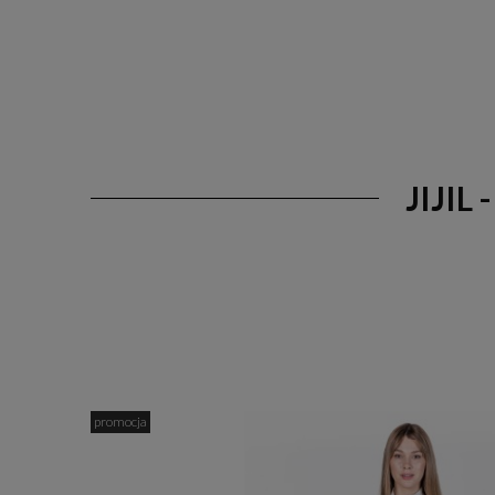
JIJI
promocja