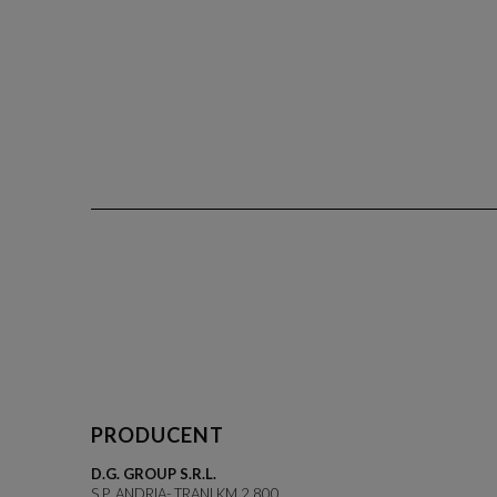
PRODUCENT
D.G. GROUP S.R.L.
S.P. ANDRIA- TRANI KM 2,800