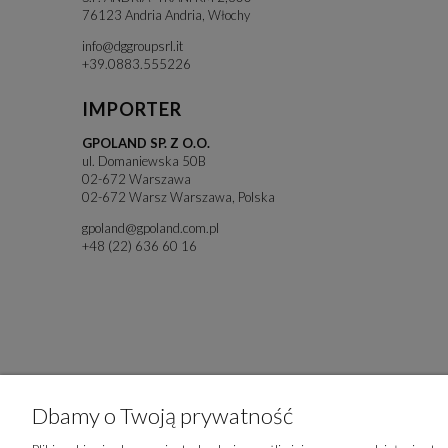
76123 Andria Andria, Włochy
info@dggroupsrl.it
+39.0883.555226
IMPORTER
GPOLAND SP. Z O.O.
ul. Domaniewska 50B
02-672 Warszawa
02-672 Warsz Warszawa, Polska
gpoland@gpoland.com.pl
+48 (22) 636 60 16
Dbamy o Twoją prywatność