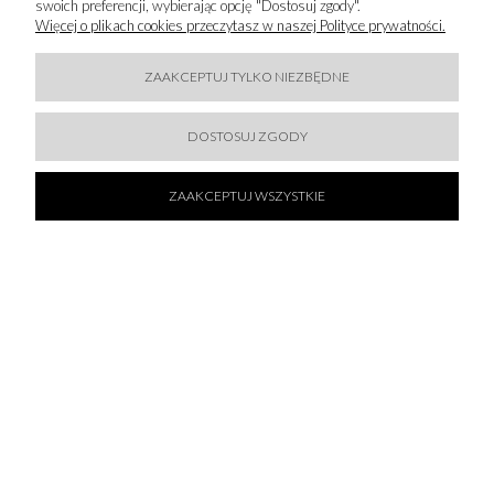
swoich preferencji, wybierając opcję "Dostosuj zgody".
259,50 zł
Więcej o plikach cookies przeczytasz w naszej Polityce prywatności.
519,00 zł
DO KOSZYKA
ZAAKCEPTUJ TYLKO NIEZBĘDNE
DOSTOSUJ ZGODY
ZAAKCEPTUJ WSZYSTKIE
60 % SALE!
JIJIL - ELEGANCKIE SPODNIE Z PROSTYMI
NOGAWKAMI
283,60 zł
709,00 zł
DO KOSZYKA