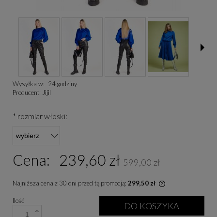
Wysyłka w:
24 godziny
Producent:
Jijil
*
rozmiar włoski:
Cena:
239,60 zł
599,00 zł
Najniższa cena z 30 dni przed tą promocją:
299,50 zł
Jeżeli produkt je
Ilość
niż 30 dni, wyświe
DO KOSZYKA
cena od momentu, 