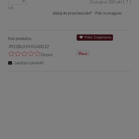
Zyskujesz
200
pkt [
?
]
się w sprzedaży.
szt.
dodaj do przechowalni
*
- Pole wymagane
Poleć Znajomemu
Kod produktu:
JPI22BL059.0GA0032
Ocena:
zapytaj o produkt