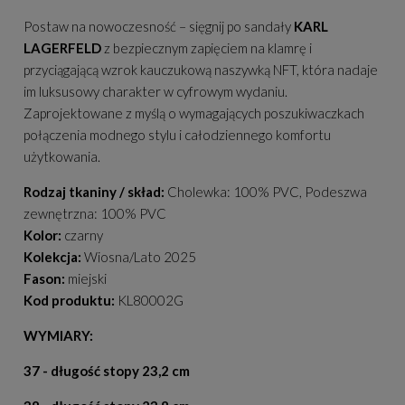
Postaw na nowoczesność – sięgnij po sandały
KARL
LAGERFELD
z bezpiecznym zapięciem na klamrę i
przyciągającą wzrok kauczukową naszywką NFT, która nadaje
im luksusowy charakter w cyfrowym wydaniu.
Zaprojektowane z myślą o wymagających poszukiwaczkach
połączenia modnego stylu i całodziennego komfortu
użytkowania.
Rodzaj tkaniny / skład:
Cholewka: 100% PVC, Podeszwa
zewnętrzna: 100% PVC
Kolor:
czarny
Kolekcja:
Wiosna/Lato 2025
Fason:
miejski
Kod produktu:
KL80002G
WYMIARY:
37 -
długość stopy 23,2 cm