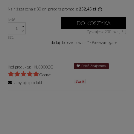
Najniższa cena z 30 dni przed tą promocją:
252,45 zł
Jeżeli produkt je
Ilość
niż 30 dni, wyświe
DO KOSZYKA
cena od momentu, 
Zyskujesz
200
pkt [
?
]
się w sprzedaży.
szt.
dodaj do przechowalni
*
- Pole wymagane
Poleć Znajomemu
Kod produktu:
KL80002G
Ocena:
zapytaj o produkt