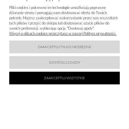
50 % SALE!
Pliki cookies i pokrewne im technologie umożliwiają poprawne
działanie strony i pomagają nam dostosować ofertę do Twoich
FRACOMINA- KLAPKI JAPONKI BRĄZOWE
potrzeb. Możesz zaakceptować wykorzystanie przez nas wszystkich
tych plików i przejść do sklepu lub dostosować użycie plików do
309,50 zł
swoich preferencji, wybierając opcję "Dostosuj zgody".
619,00 zł
Więcej o plikach cookies przeczytasz w naszej Polityce prywatności.
DO KOSZYKA
ZAAKCEPTUJ TYLKO NIEZBĘDNE
DOSTOSUJ ZGODY
ZAAKCEPTUJ WSZYSTKIE
50 % SALE!
FRACOMINA- KLAPKI JAPONKI CZARNE
309,50 zł
619,00 zł
DO KOSZYKA