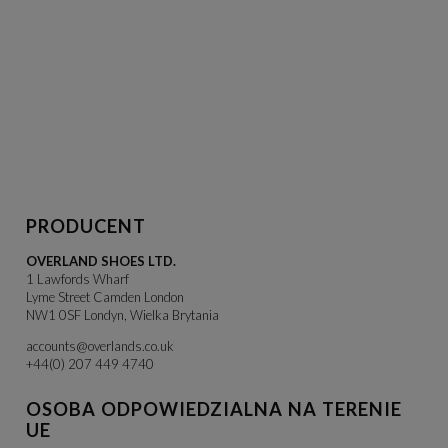
PRODUCENT
OVERLAND SHOES LTD.
1 Lawfords Wharf
Lyme Street Camden London
NW1 0SF Londyn, Wielka Brytania
accounts@overlands.co.uk
+44(0) 207 449 4740
OSOBA ODPOWIEDZIALNA NA TERENIE
UE