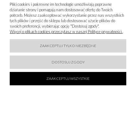
Pliki cookies i pokrewne im technologie umożliwiają poprawne
działanie strony i pomagają nam dostosować ofertę do Twoich
potrzeb. Możesz zaakceptować wykorzystanie przez nas wszystkich
tych plików i przejść do sklepu lub dostosować użycie plików do
swoich preferencji, wybierając opcję "Dostosuj zgody".
Więcej o plikach cookies przeczytasz w naszej Polityce prywatności.
ZAAKCEPTUJ TYLKO NIEZBĘDNE
50 % SALE!
DOSTOSUJ ZGODY
KARL LAGERFELD - PASEK
239,50 zł
ZAAKCEPTUJ WSZYSTKIE
479,00 zł
DO KOSZYKA