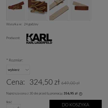
Wysyłka w:
24 godziny
Producent:
*
Rozmiar:
Cena:
324,50 zł
649,00 zł
Najniższa cena z 30 dni przed tą promocją:
356,95 zł
Jeżeli produkt je
Ilość
niż 30 dni, wyświe
DO KOSZYKA
cena od momentu, 