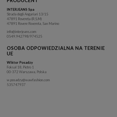
PRODUCENT
INTERJEANS Spa
Strada degli Angariari 13/15
47891 Rovereta (R.S.M)
47891 Rovere Rovereta, San Marino
info@interjeans.com
0549.942798/974525
OSOBA ODPOWIEDZIALNA NA TERENIE
UE
Wiktor Posadzy
Foksal 18, Pietro 1
00-372 Warszawa, Polska
w.posadzy@wawfashion.com
535747937