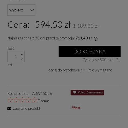
Cena:
594,50 zł
1 189,00 zł
Najniższa cena z 30 dni przed tą promocją:
713,40 zł
Jeżeli produkt je
Ilość
niż 30 dni, wyświe
DO KOSZYKA
cena od momentu, 
Zyskujesz
500
pkt [
?
]
się w sprzedaży.
szt.
dodaj do przechowalni
*
- Pole wymagane
Poleć Znajomemu
Kod produktu:
A3W15026
Ocena:
zapytaj o produkt