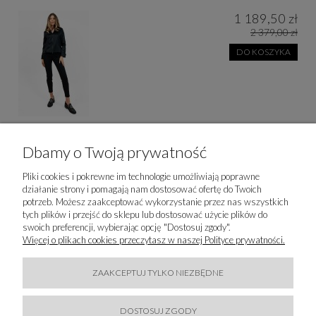
1 189,50 zł
2 379,00 zł
DO KOSZYKA
Dbamy o Twoją prywatność
50 % SALE!
Pliki cookies i pokrewne im technologie umożliwiają poprawne
DIEGO M. - KURTKA PIKOWANA DWUSTRONNA
działanie strony i pomagają nam dostosować ofertę do Twoich
potrzeb. Możesz zaakceptować wykorzystanie przez nas wszystkich
1 299,50 zł
tych plików i przejść do sklepu lub dostosować użycie plików do
2 599,00 zł
swoich preferencji, wybierając opcję "Dostosuj zgody".
DO KOSZYKA
Więcej o plikach cookies przeczytasz w naszej Polityce prywatności.
ZAAKCEPTUJ TYLKO NIEZBĘDNE
DOSTOSUJ ZGODY