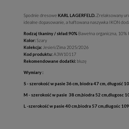
Spodnie dresowe
KARL LAGERFELD.
Zrelaksowany uro
idealne dopasowanie, a haftowana naszywka IKON dodaje
Rodzaj tkaniny / skład:90%
Bawełna organiczna, 10% Po
Kolor:
Szary
Kolekcja:
Jesień/Zima 2025/2026
Kod produktu:
A3W10117
Rekomendowane dodatki:
bluzę
Wymiary :
S - szerokość w pasie 36 cm, biodra 47 cm, długość 1
M - szerokość w pasie 38 cm,biodra 52 cm,dlugosc 1
L -szerokość w pasie 40 cm,biodra 57 cm,dlugośc 10