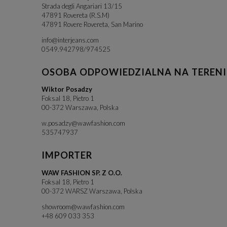
Strada degli Angariari 13/15
47891 Rovereta (R.S.M)
47891 Rovere Rovereta, San Marino
info@interjeans.com
0549.942798/974525
OSOBA ODPOWIEDZIALNA NA TERENI
Wiktor Posadzy
Foksal 18, Pietro 1
00-372 Warszawa, Polska
w.posadzy@wawfashion.com
535747937
IMPORTER
WAW FASHION SP. Z O.O.
Foksal 18, Pietro 1
00-372 WARSZ Warszawa, Polska
showroom@wawfashion.com
+48 609 033 353