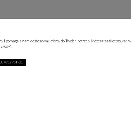
rony i pomagają nam dostosować ofertę do Twoich potrzeb. Możesz zaakceptować wy
 zgody".
J WSZYSTKIE
ZAPISZ SIĘ DO NEWSLETTER