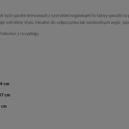
k tych spodni dresowych z szerokimi nogawkami to łatwy sposób na po
 odrobinę stylu. Idealne do odpoczynku lub swobodnych wyjść, spodn
liester z recyklingu
04 cm
07 cm
9 cm