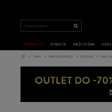
PROMOCJE
KOBIETA
MĘŻCZYZNA
DZIE
»
»
»
»
Marki
KARL LAGERFELD
SPODNIE
KARL L