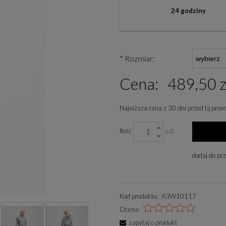
24 godziny
*
Rozmiar:
Cena:
489,50 z
Najniższa cena z 30 dni przed tą prom
Jeżeli produkt jest spr
Ilość
szt.
niż 30 dni, wyświetlana 
cena od momentu, kiedy 
dodaj do pr
się w sprzedaży.
Kod produktu:
A3W10117
Ocena:
zapytaj o produkt