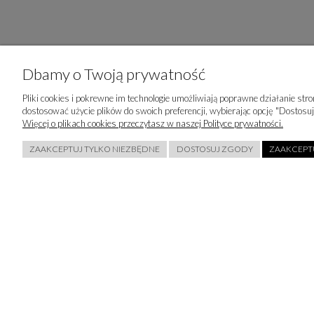
Dbamy o Twoją prywatność
Pliki cookies i pokrewne im technologie umożliwiają poprawne działanie st
dostosować użycie plików do swoich preferencji, wybierając opcję "Dostosuj
Więcej o plikach cookies przeczytasz w naszej Polityce prywatności.
ZAAKCEPTUJ TYLKO NIEZBĘDNE
DOSTOSUJ ZGODY
ZAAKCEPTU