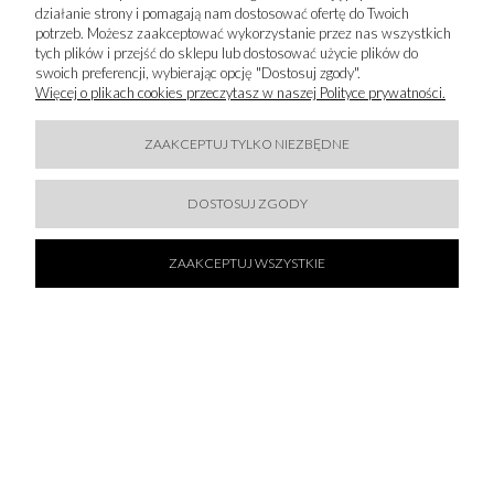
działanie strony i pomagają nam dostosować ofertę do Twoich
potrzeb. Możesz zaakceptować wykorzystanie przez nas wszystkich
tych plików i przejść do sklepu lub dostosować użycie plików do
swoich preferencji, wybierając opcję "Dostosuj zgody".
Więcej o plikach cookies przeczytasz w naszej Polityce prywatności.
50 % SALE!
KARL LAGERFELD - SZORTY KĄPIELOWE Z WZOREM
ZAAKCEPTUJ TYLKO NIEZBĘDNE
209,50 zł
419,00 zł
DOSTOSUJ ZGODY
DO KOSZYKA
ZAAKCEPTUJ WSZYSTKIE
50 % SALE!
KARL LAGERFELD - SZORTY KĄPIELOWE Z LOGO
209,50 zł
419,00 zł