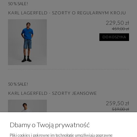
50 % SALE!
KARL LAGERFELD - SZORTY O REGULARNYM KROJU
229,50 zł
459,00 zł
DO KOSZYKA
50 % SALE!
KARL LAGERFELD - SZORTY JEANSOWE
259,50 zł
519,00 zł
DO KOSZYKA
Dbamy o Twoją prywatność
Pliki cookies i pokrewne im technologie umożliwiają poprawne