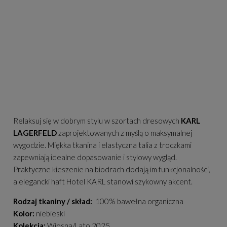
Relaksuj się w dobrym stylu w szortach dresowych
KARL
LAGERFELD
zaprojektowanych z myślą o maksymalnej
wygodzie. Miękka tkanina i elastyczna talia z troczkami
zapewniają idealne dopasowanie i stylowy wygląd.
Praktyczne kieszenie na biodrach dodają im funkcjonalności,
a elegancki haft Hotel KARL stanowi szykowny akcent.
Rodzaj tkaniny / skład:
100% bawełna organiczna
Kolor:
niebieski
Kolekcja:
Wiosna/Lato 2025