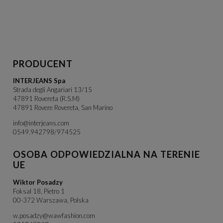
PRODUCENT
INTERJEANS Spa
Strada degli Angariari 13/15
47891 Rovereta (R.S.M)
47891 Rovere Rovereta, San Marino
info@interjeans.com
0549.942798/974525
OSOBA ODPOWIEDZIALNA NA TERENIE
UE
Wiktor Posadzy
Foksal 18, Pietro 1
00-372 Warszawa, Polska
w.posadzy@wawfashion.com