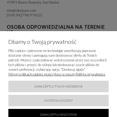
47891 Rovere Rovereta, San Marino
info@interjeans.com
0549.942798/974525
OSOBA ODPOWIEDZIALNA NA TERENIE
UE
Dbamy o Twoją prywatność
Wiktor Posadzy
Foksal 18, Pietro 1
Pliki cookies i pokrewne im technologie umożliwiają poprawne
00-372 Warszawa, Polska
działanie strony i pomagają nam dostosować ofertę do Twoich
w.posadzy@wawfashion.com
potrzeb. Możesz zaakceptować wykorzystanie przez nas wszystkich
535747937
tych plików i przejść do sklepu lub dostosować użycie plików do
swoich preferencji, wybierając opcję "Dostosuj zgody".
Więcej o plikach cookies przeczytasz w naszej Polityce prywatności.
IMPORTER
WAW FASHION SP. Z O.O.
ZAAKCEPTUJ TYLKO NIEZBĘDNE
Foksal 18, Pietro 1
00-372 WARSZ Warszawa, Polska
DOSTOSUJ ZGODY
showroom@wawfashion.com
+48 609 033 353
ZAAKCEPTUJ WSZYSTKIE