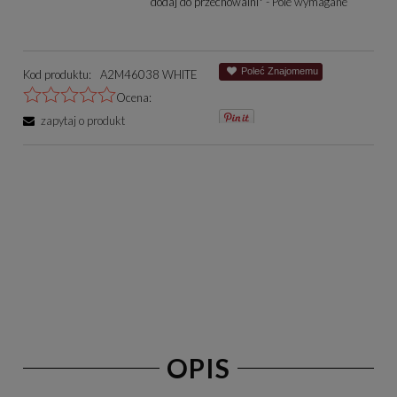
dodaj do przechowalni
*
- Pole wymagane
Poleć Znajomemu
Kod produktu:
A2M46038 WHITE
Ocena:
zapytaj o produkt
OPIS