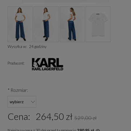
Wysyłka w:
24 godziny
Producent:
*
Rozmiar:
Cena:
264,50 zł
529,00 zł
Najniższa cena z 30 dni przed tą promocją:
290,95 zł