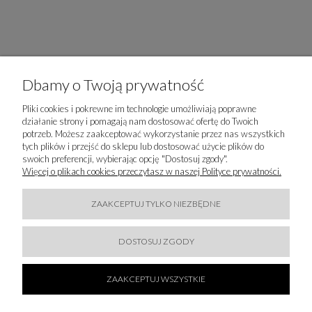
Dbamy o Twoją prywatność
Pliki cookies i pokrewne im technologie umożliwiają poprawne
działanie strony i pomagają nam dostosować ofertę do Twoich
potrzeb. Możesz zaakceptować wykorzystanie przez nas wszystkich
tych plików i przejść do sklepu lub dostosować użycie plików do
swoich preferencji, wybierając opcję "Dostosuj zgody".
Więcej o plikach cookies przeczytasz w naszej Polityce prywatności.
50 % SALE!
ZAAKCEPTUJ TYLKO NIEZBĘDNE
ELISABETTA FRANCHI - T-SHIRT Z BIŻUTERYJNĄ
BROSZKĄ
624,50 zł
DOSTOSUJ ZGODY
1 249,00 zł
DO KOSZYKA
ZAAKCEPTUJ WSZYSTKIE