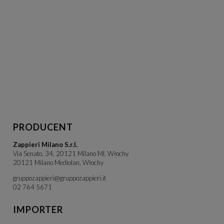
PRODUCENT
Zappieri Milano S.r.l.
Via Senato, 34, 20121 Milano MI, Włochy
20121 Milano Mediolan, Włochy
gruppozappieri@gruppozappieri.it
02 764 5671
IMPORTER