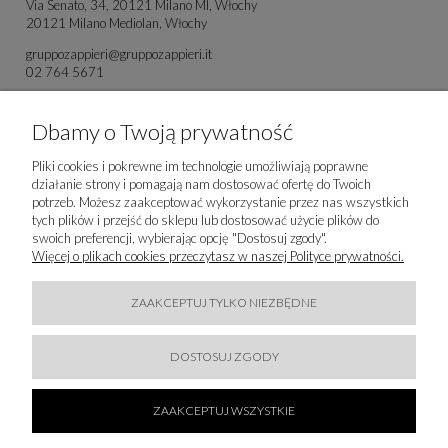
Via Senato, 34, 20121 Milano MI, Włochy
20121 Milano Mediolan, Włochy
gruppozappieri@gruppozappieri.it
02 764 5671
IMPORTER
Dbamy o Twoją prywatność
WAW FASHION SP. Z O.O.
Pliki cookies i pokrewne im technologie umożliwiają poprawne
Foksal 18, Pietro 1
działanie strony i pomagają nam dostosować ofertę do Twoich
00-372 WARSZ Warszawa, Polska
potrzeb. Możesz zaakceptować wykorzystanie przez nas wszystkich
showroom@wawfashion.com
tych plików i przejść do sklepu lub dostosować użycie plików do
+48 609 033 353
swoich preferencji, wybierając opcję "Dostosuj zgody".
Więcej o plikach cookies przeczytasz w naszej Polityce prywatności.
ZAAKCEPTUJ TYLKO NIEZBĘDNE
DOSTOSUJ ZGODY
ZAAKCEPTUJ WSZYSTKIE