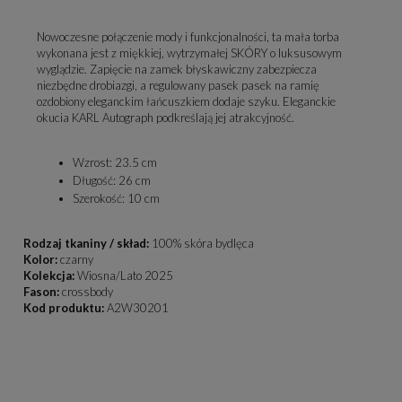
Nowoczesne połączenie mody i funkcjonalności, ta mała torba
wykonana jest z miękkiej, wytrzymałej SKÓRY o luksusowym
wyglądzie. Zapięcie na zamek błyskawiczny zabezpiecza
niezbędne drobiazgi, a regulowany pasek pasek na ramię
ozdobiony eleganckim łańcuszkiem dodaje szyku. Eleganckie
okucia KARL Autograph podkreślają jej atrakcyjność.
Wzrost:
23.5 cm
Długość:
26 cm
Szerokość:
10 cm
Rodzaj tkaniny / skład:
100% skóra bydlęca
Kolor:
czarny
Kolekcja:
Wiosna/Lato 2025
Fason:
crossbody
Kod produktu:
A2W30201