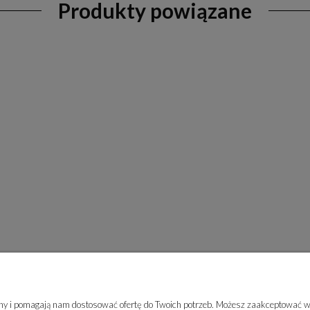
Produkty powiązane
rony i pomagają nam dostosować ofertę do Twoich potrzeb. Możesz zaakceptować wy