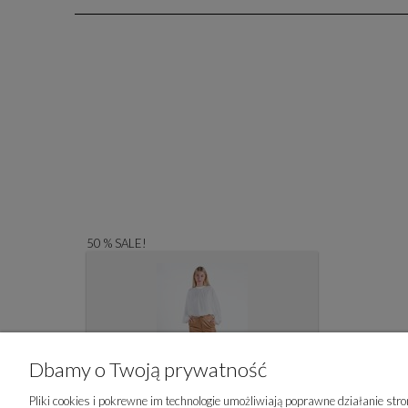
50 % SALE!
Dbamy o Twoją prywatność
Pliki cookies i pokrewne im technologie umożliwiają poprawne działanie st