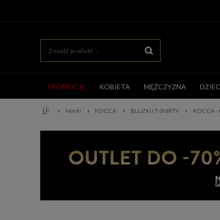
PROMOCJE
KOBIETA
MĘŻCZYZNA
DZIE
»
»
»
»
Marki
KOCCA
BLUZKI I T-SHIRTY
KOCCA -