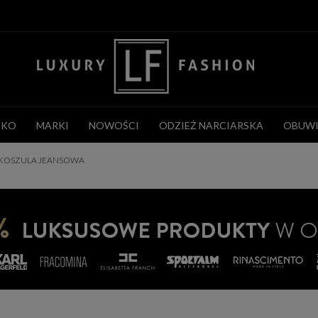
CKO
MARKI
NOWOŚCI
ODZIEŻ NARCIARSKA
OBUWI
 KOSZULA JEANSOWA