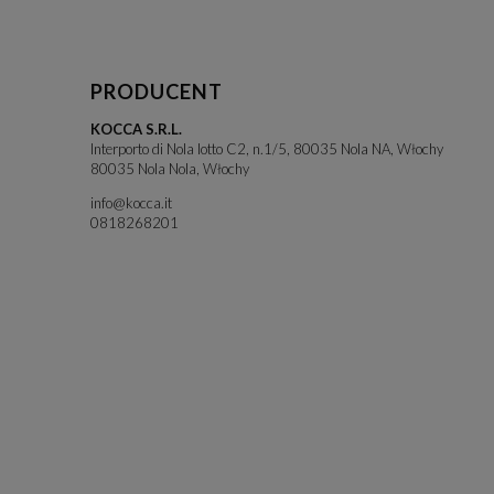
PRODUCENT
KOCCA S.R.L.
Interporto di Nola lotto C2, n.1/5, 80035 Nola NA, Włochy
80035 Nola Nola, Włochy
info@kocca.it
0818268201