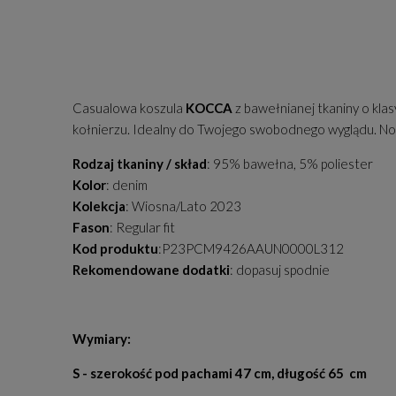
Casualowa koszula
KOCCA
z bawełnianej tkaniny o kla
kołnierzu. Idealny do Twojego swobodnego wyglądu. Noś 
Rodzaj tkaniny / skład
: 95% bawełna, 5% poliester
Kolor
: denim
Kolekcja
: Wiosna/Lato 2023
Fason
: Regular fit
Kod produktu
:P23PCM9426AAUN0000L312
Rekomendowane dodatki
: dopasuj spodnie
Wymiary:
S - szerokość pod pachami 47 cm, długość 65 cm