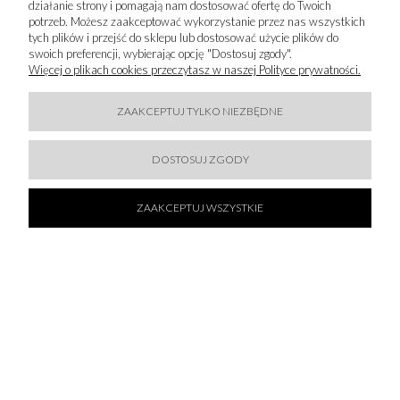
1 619,00 zł
działanie strony i pomagają nam dostosować ofertę do Twoich
potrzeb. Możesz zaakceptować wykorzystanie przez nas wszystkich
DO KOSZYKA
tych plików i przejść do sklepu lub dostosować użycie plików do
swoich preferencji, wybierając opcję "Dostosuj zgody".
Więcej o plikach cookies przeczytasz w naszej Polityce prywatności.
ZAAKCEPTUJ TYLKO NIEZBĘDNE
DOSTOSUJ ZGODY
50 % SALE!
KARL LAGERFELD - SUKIENKA KOSZULOWA Z
ZAAKCEPTUJ WSZYSTKIE
KWIATAMI
894,50 zł
1 789,00 zł
DO KOSZYKA