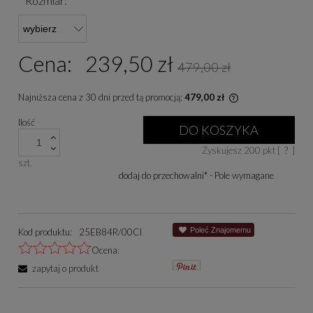
*
Rozmiar:
Cena:
239,50 zł
479,00 zł
Najniższa cena z 30 dni przed tą promocją:
479,00 zł
Jeżeli produkt je
Ilość
niż 30 dni, wyświe
DO KOSZYKA
cena od momentu, 
Zyskujesz
200
pkt [
?
]
się w sprzedaży.
szt.
dodaj do przechowalni
*
- Pole wymagane
Poleć Znajomemu
Kod produktu:
25EB84R/00CI
Ocena:
zapytaj o produkt