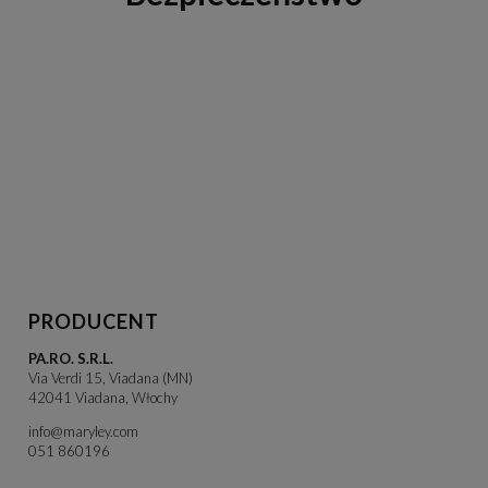
PRODUCENT
PA.RO. S.R.L.
Via Verdi 15, Viadana (MN)
42041 Viadana, Włochy
info@maryley.com
051 860196