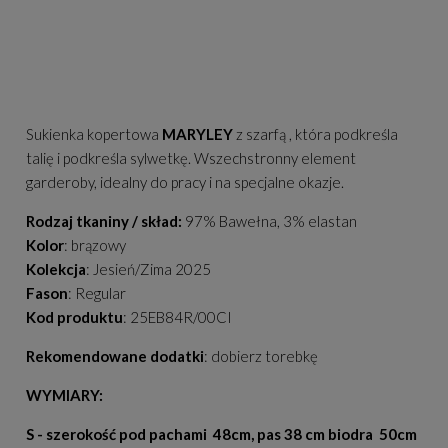
Sukienka kopertowa
MARYLEY
z szarfą , która podkreśla
talię i podkreśla sylwetkę. Wszechstronny element
garderoby, idealny do pracy i na specjalne okazje.
Rodzaj tkaniny / skład:
97% Bawełna, 3% elastan
Kolor
: brązowy
Kolekcja
: Jesień/Zima 2025
Fason
: Regular
Kod produktu
: 25EB84R/00CI
Rekomendowane dodatki
: dobierz torebkę
WYMIARY:
S - szerokość pod pachami 48cm, pas 38 cm biodra 50cm