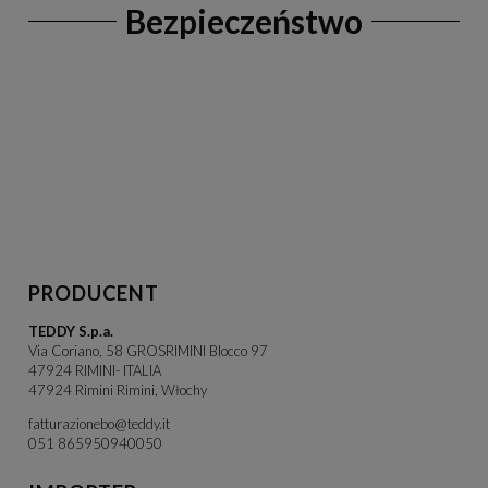
Bezpieczeństwo
PRODUCENT
TEDDY S.p.a.
Via Coriano, 58 GROSRIMINI Blocco 97
47924 RIMINI- ITALIA
47924 Rimini Rimini, Włochy
fatturazionebo@teddy.it
051 865950940050