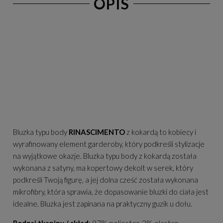
OPIS
Bluzka typu body
RINASCIMENTO
z kokardą to kobiecy i
wyrafinowany element garderoby, który podkreśli stylizacje
na wyjątkowe okazje. Bluzka typu body z kokardą została
wykonana z satyny, ma kopertowy dekolt w serek, który
podkreśli Twoją figurę, a jej dolna cześć została wykonana
mikrofibry, która sprawia, że dopasowanie bluzki do ciała jest
idealne. Bluzka jest zapinana na praktyczny guzik u dołu.
97% poliester, 3% elastan
Rodzaj tkaniny / skład
: