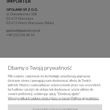
IMPORTER
GPOLAND SP. Z O.O.
ul. Domaniewska 50B
02-672 Warszawa
02-672 Warsz Warszawa, Polska
gpoland@gpoland.com.pl
+48 (22) 636 60 16
Dbamy o Twoją prywatność
Pliki cookies i pokrewne im technologie umożliwiają poprawne
działanie strony i pomagają nam dostosować ofertę do Twoich
potrzeb. Możesz zaakceptować wykorzystanie przez nas wszystkich
tych plików i przejść do sklepu lub dostosować użycie plików do
swoich preferencji, wybierając opcję "Dostosuj zgody".
Więcej o plikach cookies przeczytasz w naszej Polityce prywatności.
Produkty powiązane
ZAAKCEPTUJ TYLKO NIEZBĘDNE