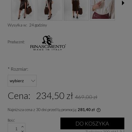
Wysyłka w:
24 godziny
Producent:
*
Rozmiar:
Cena:
234,50 zł
469,00 zł
Najniższa cena z 30 dni przed tą promocją:
281,40 zł
Jeżeli produkt je
Ilość
niż 30 dni, wyświe
DO KOSZYKA
cena od momentu, 