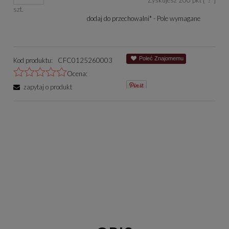
Zyskujesz
200
pkt [
?
]
się w sprzedaży.
szt.
dodaj do przechowalni
*
- Pole wymagane
Poleć Znajomemu
Kod produktu:
CFC0125260003
Ocena:
zapytaj o produkt