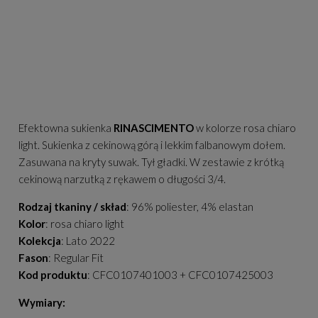
Efektowna sukienka
RINASCIMENTO
w kolorze rosa chiaro
light. Sukienka z cekinową górą i lekkim falbanowym dołem.
Zasuwana na kryty suwak. Tył gładki. W zestawie z krótką
cekinową narzutką z rękawem o długości 3/4.
Rodzaj tkaniny / skład
: 96% poliester, 4% elastan
Kolor
: rosa chiaro light
Kolekcja
: Lato 2022
Fason
: Regular Fit
Kod produktu
: CFC0107401003 + CFC0107425003
Wymiary: