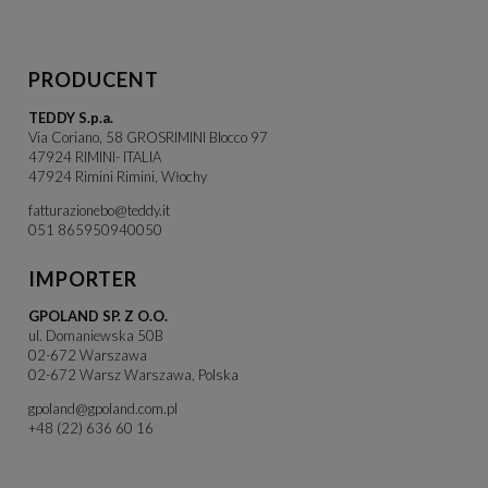
PRODUCENT
TEDDY S.p.a.
Via Coriano, 58 GROSRIMINI Blocco 97
47924 RIMINI- ITALIA
47924 Rimini Rimini, Włochy
fatturazionebo@teddy.it
051 865950940050
IMPORTER
GPOLAND SP. Z O.O.
ul. Domaniewska 50B
02-672 Warszawa
02-672 Warsz Warszawa, Polska
gpoland@gpoland.com.pl
+48 (22) 636 60 16