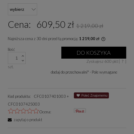
Cena:
609,50 zł
1 219,00 zł
Najniższa cena z 30 dni przed tą promocją:
1 219,00 zł
Jeżeli produkt 
Ilość
niż 30 dni, wyśw
DO KOSZYKA
cena od momentu
Zyskujesz
600
pkt [
?
]
się w sprzedaży
szt.
dodaj do przechowalni
*
- Pole wymagane
Poleć Znajomemu
Kod produktu:
CFC0107401003 +
CFC0107425003
Ocena:
zapytaj o produkt