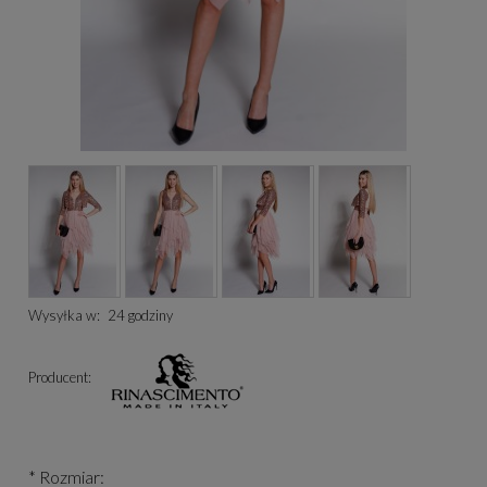
Wysyłka w:
24 godziny
Producent:
*
Rozmiar: