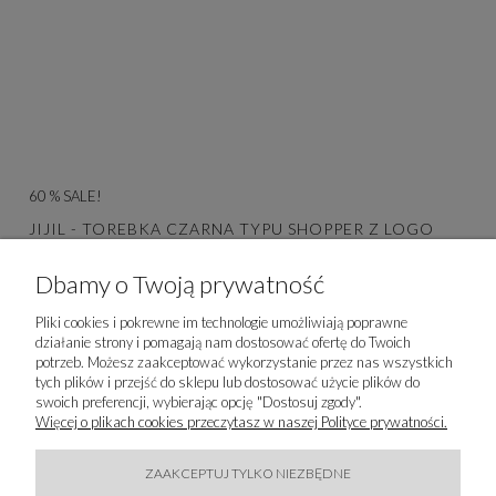
60 % SALE!
JIJIL - TOREBKA CZARNA TYPU SHOPPER Z LOGO
391,60 zł
Dbamy o Twoją prywatność
979,00 zł
DO KOSZYKA
Pliki cookies i pokrewne im technologie umożliwiają poprawne
działanie strony i pomagają nam dostosować ofertę do Twoich
potrzeb. Możesz zaakceptować wykorzystanie przez nas wszystkich
tych plików i przejść do sklepu lub dostosować użycie plików do
swoich preferencji, wybierając opcję "Dostosuj zgody".
Więcej o plikach cookies przeczytasz w naszej Polityce prywatności.
ZAAKCEPTUJ TYLKO NIEZBĘDNE
50 % SALE!