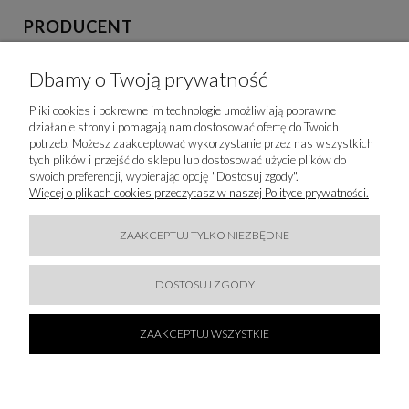
PRODUCENT
Sportalm Gesellschaft m.b. H- Wilhelm Ehrlich Weg 1
Dbamy o Twoją prywatność
Wilhelm Ehrlich Weg 1
6370 Kitzbuh Kitzbuhel, Austria
Pliki cookies i pokrewne im technologie umożliwiają poprawne
sportalm@sportalm.at
działanie strony i pomagają nam dostosować ofertę do Twoich
+43 5356 64 361-0
potrzeb. Możesz zaakceptować wykorzystanie przez nas wszystkich
tych plików i przejść do sklepu lub dostosować użycie plików do
IMPORTER
swoich preferencji, wybierając opcję "Dostosuj zgody".
Więcej o plikach cookies przeczytasz w naszej Polityce prywatności.
Majka Reinhardt Sp. z o.o.
Orzechowa 8
ZAAKCEPTUJ TYLKO NIEZBĘDNE
80-175 Gdańsk
80-175 Gdańs Gdańsk, Polska
DOSTOSUJ ZGODY
info@majkareinhardt.pl
ZAAKCEPTUJ WSZYSTKIE