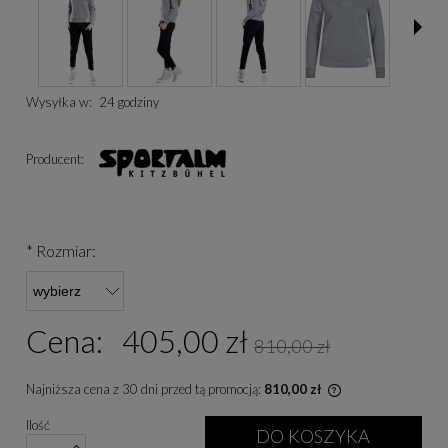
Wysyłka w:
24 godziny
Producent:
*
Rozmiar:
Cena:
405,00 zł
810,00 zł
Najniższa cena z 30 dni przed tą promocją:
810,00 zł
Jeżeli produkt je
Ilość
niż 30 dni, wyświe
DO KOSZYKA
cena od momentu, 