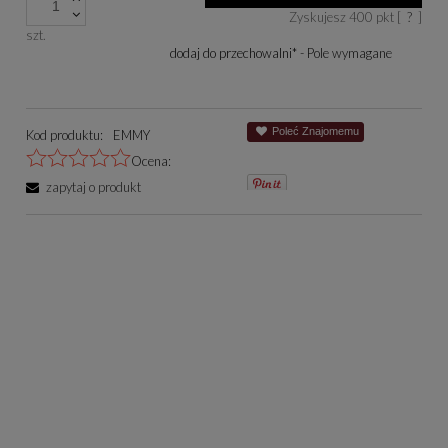
Zyskujesz
400
pkt [
?
]
się w sprzedaży.
szt.
dodaj do przechowalni
*
- Pole wymagane
Poleć Znajomemu
Kod produktu:
EMMY
Ocena:
zapytaj o produkt