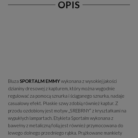
OPIS
Bluza
SPORTALM EMMY
wykonana z wysokiej jakości
dzianiny dresowej z kapturem, który można wygodnie
regulować za pomocą sznurka i ściąganego sznurka, nadaje
casualowy efekt. Płaskie szwy zdobią również kaptur. Z
przodu ozdobiony jest motyw „SREBRNY” z kryształkami na
wypukłych lampartach. Etykieta Sportalm wykonana z
bawełny z metaliczną folią jest również przymocowana do
lewego dolnego przedniego rąbka. Prążkowane mankiety