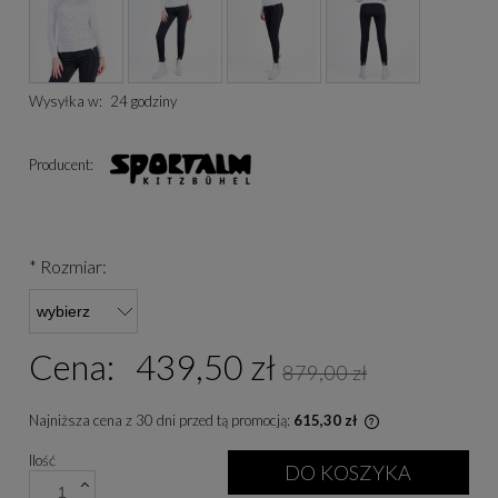
Wysyłka w:
24 godziny
Producent:
*
Rozmiar:
Cena:
439,50 zł
879,00 zł
Najniższa cena z 30 dni przed tą promocją:
615,30 zł
Jeżeli produkt je
Ilość
niż 30 dni, wyświe
DO KOSZYKA
cena od momentu, 