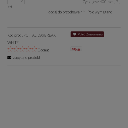
Zyskujesz
400
pkt [
?
]
się w sprzedaży.
szt.
dodaj do przechowalni
*
- Pole wymagane
Poleć Znajomemu
Kod produktu:
AL DAYBREAK
WHITE
Ocena:
zapytaj o produkt