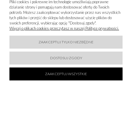
Pliki cookies i pokrewne im technologie umożliwiają poprawne
działanie strony i pomagają nam dostosować ofertę do Twoich
IMPORTER
potrzeb. Możesz zaakceptować wykorzystanie przez nas wszystkich
tych plików i przejść do sklepu lub dostosować użycie plików do
swoich preferencji, wybierając opcję "Dostosuj zgody".
Majka Reinhardt Sp. z o.o.
Więcej o plikach cookies przeczytasz w naszej Polityce prywatności.
Orzechowa 8
80-175 Gdańsk
80-175 Gdańs Gdańsk, Polska
ZAAKCEPTUJ TYLKO NIEZBĘDNE
info@majkareinhardt.pl
DOSTOSUJ ZGODY
ZAAKCEPTUJ WSZYSTKIE