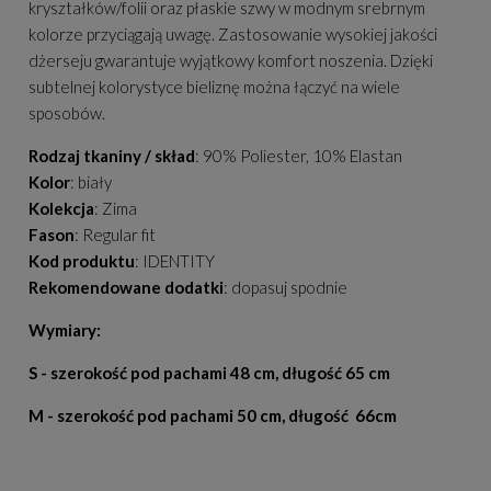
kryształków/folii oraz płaskie szwy w modnym srebrnym
kolorze przyciągają uwagę. Zastosowanie wysokiej jakości
dżerseju gwarantuje wyjątkowy komfort noszenia. Dzięki
subtelnej kolorystyce bieliznę można łączyć na wiele
sposobów.
Rodzaj tkaniny / skład
: 90% Poliester, 10% Elastan
Kolor
: biały
Kolekcja
: Zima
Fason
: Regular fit
Kod produktu
: IDENTITY
Rekomendowane dodatki
: dopasuj spodnie
Wymiary:
S - szerokość pod pachami 48 cm, długość 65 cm
M - szerokość pod pachami 50 cm, długość 66cm