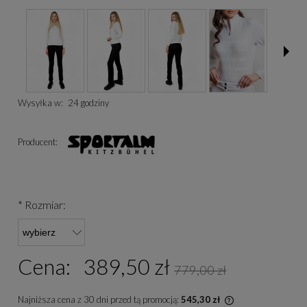
Wysyłka w:
24 godziny
Producent:
*
Rozmiar:
Cena:
389,50 zł
779,00 zł
Najniższa cena z 30 dni przed tą promocją:
545,30 zł