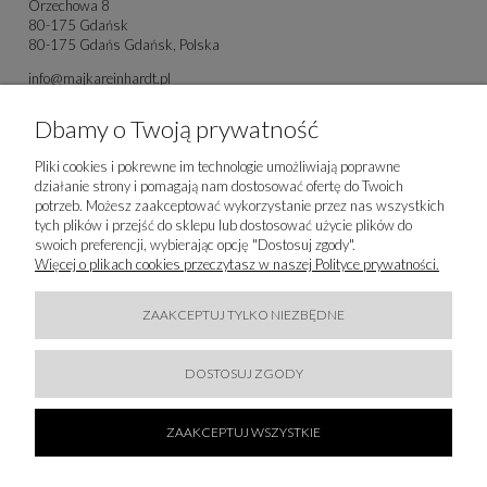
Orzechowa 8
80-175 Gdańsk
80-175 Gdańs Gdańsk, Polska
info@majkareinhardt.pl
Dbamy o Twoją prywatność
Pliki cookies i pokrewne im technologie umożliwiają poprawne
działanie strony i pomagają nam dostosować ofertę do Twoich
potrzeb. Możesz zaakceptować wykorzystanie przez nas wszystkich
tych plików i przejść do sklepu lub dostosować użycie plików do
swoich preferencji, wybierając opcję "Dostosuj zgody".
Więcej o plikach cookies przeczytasz w naszej Polityce prywatności.
ZAAKCEPTUJ TYLKO NIEZBĘDNE
DOSTOSUJ ZGODY
Produkty powiązane
ZAAKCEPTUJ WSZYSTKIE