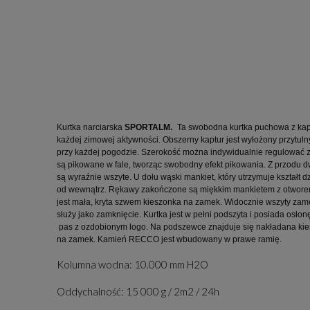
Kurtka narciarska 
SPORTALM.
Ta swobodna kurtka puchowa z ka
każdej zimowej aktywności. Obszerny kaptur jest wyłożony przytul
przy każdej pogodzie. Szerokość można indywidualnie regulować
są pikowane w fale, tworząc swobodny efekt pikowania. Z przodu 
są wyraźnie wszyte. U dołu wąski mankiet, który utrzymuje kształt d
od wewnątrz. Rękawy zakończone są miękkim mankietem z otworem n
jest mała, kryta szwem kieszonka na zamek. Widocznie wszyty zam
służy jako zamknięcie. Kurtka jest w pełni podszyta i posiada osło
 pas z ozdobionym logo. Na podszewce znajduje się nakładana kie
na zamek. Kamień RECCO jest wbudowany w prawe ramię.
Kolumna wodna: 10.000 mm H2O
Oddychalność: 15 000 g / 2m2 / 24h