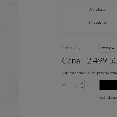
Wysyłka w:
24 godziny
*
Rozmiar:
Cena:
2 499,50
Najniższa cena z 30 dni przed tą prom
Jeżeli produkt jest sp
Ilość
szt.
niż 30 dni, wyświetlan
cena od momentu, kied
dodaj do pr
się w sprzedaży.