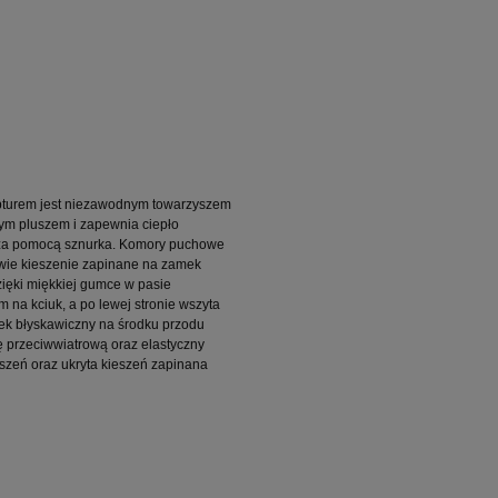
pturem jest niezawodnym towarzyszem 
nym pluszem i zapewnia ciepło 
 za pomocą sznurka. Komory puchowe 
dwie kieszenie zapinane na zamek 
zięki miękkiej gumce w pasie 
a kciuk, a po lewej stronie wszyta 
ek błyskawiczny na środku przodu 
nę przeciwwiatrową oraz elastyczny
szeń oraz ukryta kieszeń zapinana 