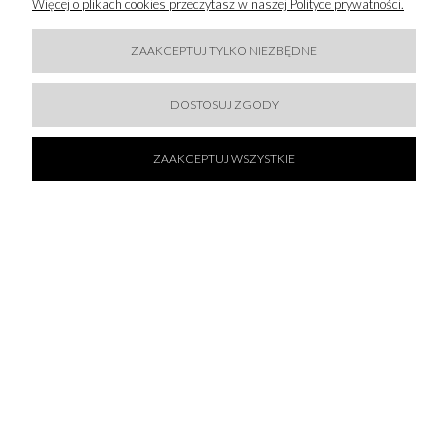
Więcej o plikach cookies przeczytasz w naszej Polityce prywatności.
ZAAKCEPTUJ TYLKO NIEZBĘDNE
DOSTOSUJ ZGODY
ZAAKCEPTUJ WSZYSTKIE
50 % SALE!
SPORTALM - KURTKA RADIANT BEŻOWA
1 044,50 zł
2 089,00 zł
DO KOSZYKA