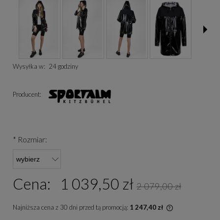
Wysyłka w:
24 godziny
Producent:
*
Rozmiar:
Cena:
1 039,50 zł
2 079,00 zł
Najniższa cena z 30 dni przed tą promocją:
1 247,40 zł
Jeżeli produkt 