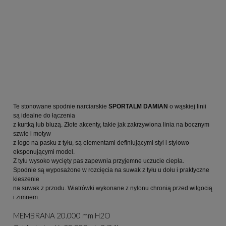
Te stonowane spodnie narciarskie 
SPORTALM DAMIAN
 o wąskiej linii 
są idealne do łączenia
z kurtką lub bluzą. Złote akcenty, takie jak zakrzywiona linia na bocznym 
szwie i motyw
z logo na pasku z tyłu, są elementami definiującymi styl i stylowo 
eksponującymi model.
Z tyłu wysoko wycięty pas zapewnia przyjemne uczucie ciepła.
Spodnie są wyposażone w rozcięcia na suwak z tyłu u dołu i praktyczne 
kieszenie
na suwak z przodu. Wiatrówki wykonane z nylonu chronią przed wilgocią 
i zimnem.
MEMBRANA 20.000 mm H2O