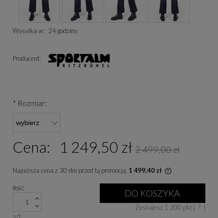
Wysyłka w:
24 godziny
Producent:
*
Rozmiar:
Cena:
1 249,50 zł
2 499,00 zł
Najniższa cena z 30 dni przed tą promocją:
1 499,40 zł
Jeżeli produkt 
Ilość
niż 30 dni, wyśw
DO KOSZYKA
cena od momentu
Zyskujesz
1 200
pkt [
?
]
się w sprzedaży
szt.