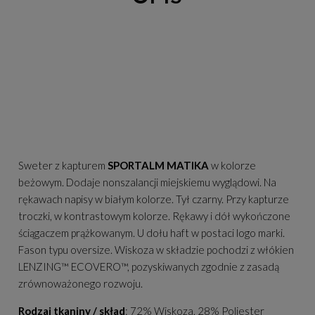
Sweter z kapturem
SPORTALM MATIKA
w kolorze
beżowym. Dodaje nonszalancji miejskiemu wyglądowi. Na
rękawach napisy w białym kolorze. Tył czarny. Przy kapturze
troczki, w kontrastowym kolorze. Rękawy i dół wykończone
ściągaczem prążkowanym. U dołu haft w postaci logo marki.
Fason typu oversize. Wiskoza w składzie pochodzi z włókien
LENZING™ ECOVERO™, pozyskiwanych zgodnie z zasadą
zrównoważonego rozwoju.
Rodzaj tkaniny / skład
: 72% Wiskoza, 28% Poliester