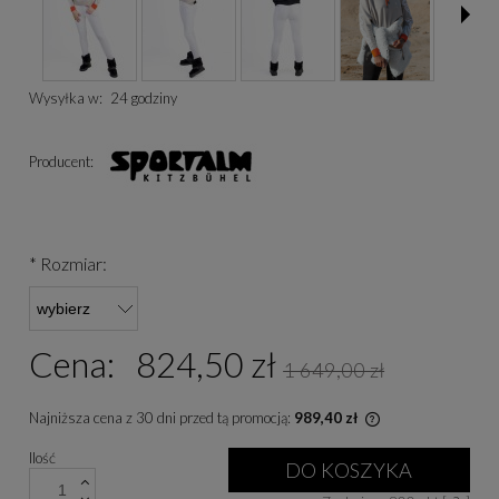
Wysyłka w:
24 godziny
Producent:
*
Rozmiar:
Cena:
824,50 zł
1 649,00 zł
Najniższa cena z 30 dni przed tą promocją:
989,40 zł
Jeżeli produkt je
Ilość
niż 30 dni, wyświe
DO KOSZYKA
cena od momentu, 