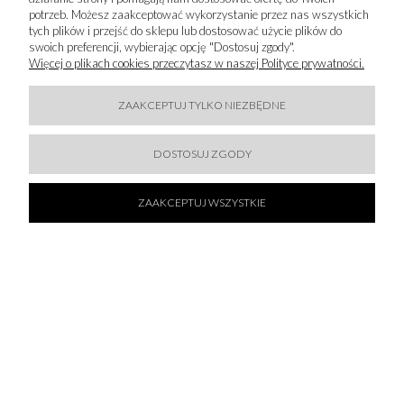
IMPORTER
potrzeb. Możesz zaakceptować wykorzystanie przez nas wszystkich
tych plików i przejść do sklepu lub dostosować użycie plików do
Majka Reinhardt Sp. z o.o.
swoich preferencji, wybierając opcję "Dostosuj zgody".
Orzechowa 8
Więcej o plikach cookies przeczytasz w naszej Polityce prywatności.
80-175 Gdańsk
80-175 Gdańs Gdańsk, Polska
ZAAKCEPTUJ TYLKO NIEZBĘDNE
info@majkareinhardt.pl
DOSTOSUJ ZGODY
ZAAKCEPTUJ WSZYSTKIE
ZAPISZ SIĘ DO