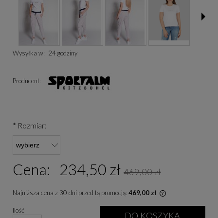
Wysyłka w:
24 godziny
Producent:
*
Rozmiar:
Cena:
234,50 zł
469,00 zł
Najniższa cena z 30 dni przed tą promocją:
469,00 zł
Jeżeli produkt je
Ilość
niż 30 dni, wyświe
DO KOSZYKA