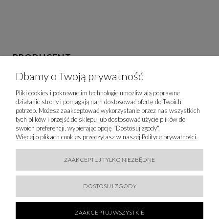
PRODUCENT
Dbamy o Twoją prywatność
Sportalm Gesellschaft m.b. H- Wilhelm Ehrlich Weg 1
Wilhelm Ehrlich Weg 1
6370 Kitzbuh Kitzbuhel, Austria
Pliki cookies i pokrewne im technologie umożliwiają poprawne
działanie strony i pomagają nam dostosować ofertę do Twoich
sportalm@sportalm.at
potrzeb. Możesz zaakceptować wykorzystanie przez nas wszystkich
+43 5356 64 361-0
tych plików i przejść do sklepu lub dostosować użycie plików do
swoich preferencji, wybierając opcję "Dostosuj zgody".
Więcej o plikach cookies przeczytasz w naszej Polityce prywatności.
IMPORTER
Majka Reinhardt Sp. z o.o.
ZAAKCEPTUJ TYLKO NIEZBĘDNE
Orzechowa 8
80-175 Gdańsk
80-175 Gdańs Gdańsk, Polska
DOSTOSUJ ZGODY
info@majkareinhardt.pl
ZAAKCEPTUJ WSZYSTKIE