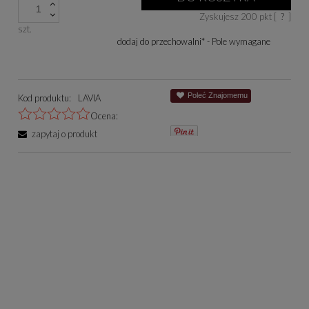
cena od momentu, 
Zyskujesz
200
pkt [
?
]
się w sprzedaży.
szt.
dodaj do przechowalni
*
- Pole wymagane
Poleć Znajomemu
Kod produktu:
LAVIA
Ocena:
zapytaj o produkt