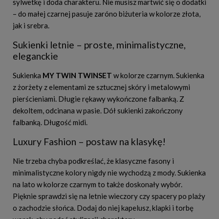
sylwetkę i doda charakteru. Nie musisz martwić się o dodatki
– do małej czarnej pasuje zaróno biżuteria w kolorze złota,
jak i srebra.
Sukienki letnie – proste, minimalistyczne,
eleganckie
Sukienka
MY TWIN TWINSET
w kolorze czarnym. Sukienka
z żorżety z elementami ze sztucznej skóry i metalowymi
pierścieniami. Długie rękawy wykończone falbanką. Z
dekoltem, odcinana w pasie. Dół sukienki zakończony
falbanką. Długość midi.
Luxury Fashion – postaw na klasykę!
Nie trzeba chyba podkreślać, że klasyczne fasony i
minimalistyczne kolory nigdy nie wychodzą z mody. Sukienka
na lato w kolorze czarnym to także doskonały wybór.
Pięknie sprawdzi się na letnie wieczory czy spacery po plaży
o zachodzie słońca. Dodaj do niej kapelusz, klapki i torbę