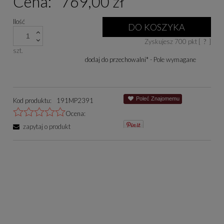
Cena:
769,00 zł
Ilość
DO KOSZYKA
Zyskujesz
700
pkt [
?
]
szt.
dodaj do przechowalni
*
- Pole wymagane
Poleć Znajomemu
Kod produktu:
191MP2391
Ocena:
zapytaj o produkt