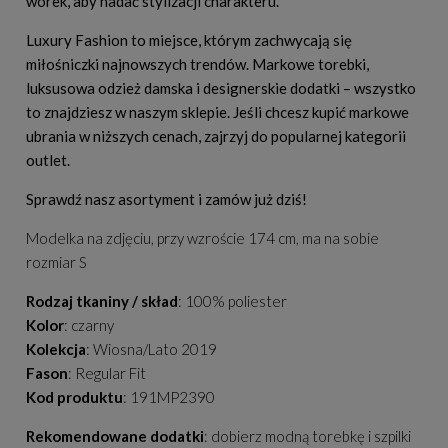
worek, aby nadać stylizacji charakteru.
Luxury Fashion to miejsce, którym zachwycają się
miłośniczki najnowszych trendów. Markowe torebki,
luksusowa odzież damska i designerskie dodatki – wszystko
to znajdziesz w naszym sklepie. Jeśli chcesz kupić markowe
ubrania w niższych cenach, zajrzyj do popularnej kategorii
outlet.
Sprawdź nasz asortyment i zamów już dziś!
Modelka na zdjęciu, przy wzroście 174 cm, ma na sobie
rozmiar S
Rodzaj tkaniny / skład
: 100% poliester
Kolor
: czarny
Kolekcja
: Wiosna/Lato 2019
Fason
: Regular Fit
Kod produktu
: 191MP2390
Rekomendowane dodatki
: dobierz modną torebkę i szpilki