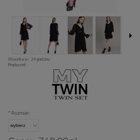
Wysyłka w:
24 godziny
Producent:
*
Rozmiar: