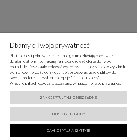
Dbamy o Twoją prywatność
Pliki cookies i pokrewne im technologie umożliwiają poprawne
działanie strony i pomagają nam dostosować ofertę do Twoich
potrzeb. Możesz zaakceptować wykorzystanie przez nas wszystkich
tych plików i przejść do sklepu lub dostosować użycie plików do
PRODUCENT
swoich preferencji, wybierając opcję "Dostosuj zgody".
Więcej o plikach cookies przeczytasz w naszej Polityce prywatności.
TWINSET S.p.A. con Socio Unico
Via del Commerico 32
41012 Carpi Modena, Włochy
ZAAKCEPTUJ TYLKO NIEZBĘDNE
info@twinset.com
+3905991951
DOSTOSUJ ZGODY
IMPORTER
ZAAKCEPTUJ WSZYSTKIE
WAW FASHION SP. Z O.O.