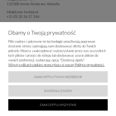
1101BB Amste Amsteram, Holandia
info@iconic-fashion.nl
+31 (0) 20 36 57 246
IMPORTER
Dbamy o Twoją prywatność
Majka Reinhardt Sp. z o.o.
Pliki cookies i pokrewne im technologie umożliwiają poprawne
Orzechowa 8
działanie strony i pomagają nam dostosować ofertę do Twoich
80-175 Gdańsk
potrzeb. Możesz zaakceptować wykorzystanie przez nas wszystkich
80-175 Gdańs Gdańsk, Polska
tych plików i przejść do sklepu lub dostosować użycie plików do
info@majkareinhardt.pl
swoich preferencji, wybierając opcję "Dostosuj zgody".
Więcej o plikach cookies przeczytasz w naszej Polityce prywatności.
ZAAKCEPTUJ TYLKO NIEZBĘDNE
DOSTOSUJ ZGODY
ZAAKCEPTUJ WSZYSTKIE