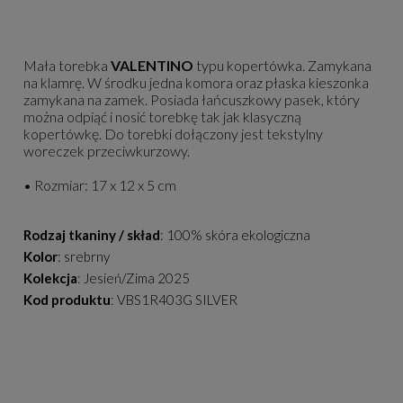
Mała torebka
VALENTINO
typu kopertówka. Zamykana
na klamrę. W środku jedna komora oraz płaska kieszonka
zamykana na zamek. Posiada łańcuszkowy pasek, który
można odpiąć i nosić torebkę tak jak klasyczną
kopertówkę. Do torebki dołączony jest tekstylny
woreczek przeciwkurzowy.
• Rozmiar: 17
x 12 x 5 cm
Rodzaj tkaniny / skład
: 100% skóra ekologiczna
Kolor
: srebrny
Kolekcja
: Jesień/Zima 2025
Kod produktu
: VBS1R403G SILVER