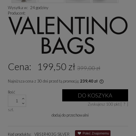
Wysyłka w:
24 godziny
Producent:
Cena:
199,50 zł
399,00 zł
Najniższa cena z 30 dni przed tą promocją:
239,40 zł
Jeżeli produkt je
Ilość
niż 30 dni, wyświe
DO KOSZYKA
cena od momentu, 
Zyskujesz
100
pkt [
?
]
się w sprzedaży.
szt.
dodaj do przechowalni
Poleć Znajomemu
Kod produktu:
VBS1R403G SILVER