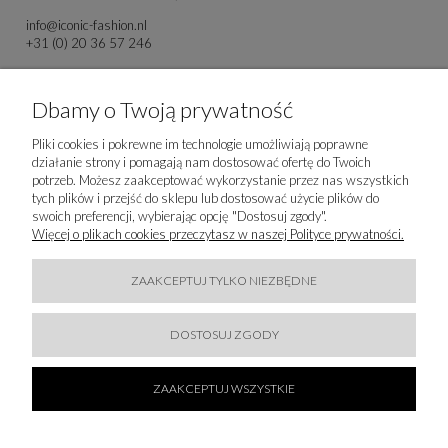
info@iconic-fashion.nl
+31 (0) 20 36 57 246
IMPORTER
Dbamy o Twoją prywatność
Majka Reinhardt Sp. z o.o.
Orzechowa 8
Pliki cookies i pokrewne im technologie umożliwiają poprawne
80-175 Gdańsk
działanie strony i pomagają nam dostosować ofertę do Twoich
80-175 Gdańs Gdańsk, Polska
potrzeb. Możesz zaakceptować wykorzystanie przez nas wszystkich
tych plików i przejść do sklepu lub dostosować użycie plików do
info@majkareinhardt.pl
swoich preferencji, wybierając opcję "Dostosuj zgody".
Więcej o plikach cookies przeczytasz w naszej Polityce prywatności.
ZAAKCEPTUJ TYLKO NIEZBĘDNE
DOSTOSUJ ZGODY
ZAAKCEPTUJ WSZYSTKIE