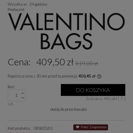
Wysyłka w:
24 godziny
Producent:
Cena:
409,50 zł
819,00 zł
Najniższa cena z 30 dni przed tą promocją:
450,45 zł
Jeżeli produkt je
Ilość
niż 30 dni, wyświe
DO KOSZYKA
cena od momentu, 
Zyskujesz
400
pkt [
?
]
się w sprzedaży.
szt.
dodaj do przechowalni
Poleć Znajomemu
Kod produktu:
VBS8ZG01