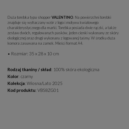
Duża torebka typu shopper
VALENTINO
. Na powierzchni torebki
znajduje się wytłaczany wzór z logo i motywu kwiatowego
charakterystycznego dla marki. Torebka posiada dwie rączki, a także
zestaw dwóch, regulowanych pasków, jeden cienki wykonany ze skóry
ekologicznej oraz drugi wykonany z logowanej taśmy. W środku duża
komora zasuwana na zamek. Mieści format A4.
• Rozmiar: 35 x 28 x 10 cm
Rodzaj tkaniny / skład
: 100% skóra ekologiczna
Kolor
: czarny
Kolekcja
: Wiosna/Lato 2025
Kod produktu
: VBS8ZG01