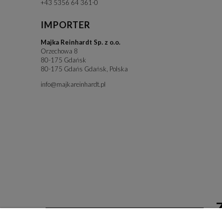
+43 5356 64 361-0
IMPORTER
Majka Reinhardt Sp. z o.o.
Orzechowa 8
80-175 Gdańsk
80-175 Gdańs Gdańsk, Polska
info@majkareinhardt.pl