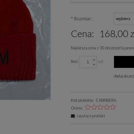
*
Rozmiar:
Cena:
168,00 z
Najniższa cena z 30 dni przed tą prom
Jeżeli produkt jest spr
Ilość
szt.
niż 30 dni, wyświetlana 
cena od momentu, kiedy 
dodaj do pr
się w sprzedaży.
Kod produktu:
CANNBERA.
Ocena:
zapytaj o produkt