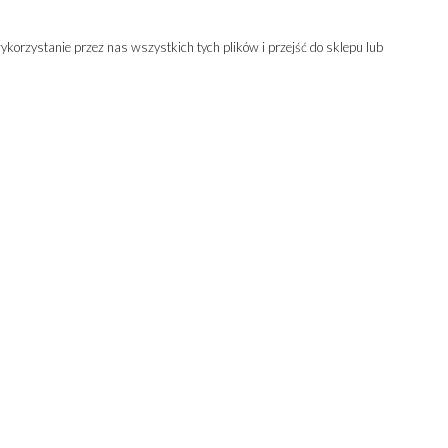
korzystanie przez nas wszystkich tych plików i przejść do sklepu lub
ze zakupy (z wyłączeniem kolekcji
i
wszej kolejności