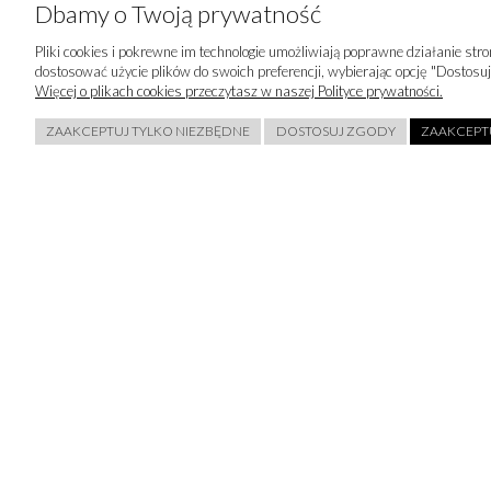
Dbamy o Twoją prywatność
Pliki cookies i pokrewne im technologie umożliwiają poprawne działanie st
dostosować użycie plików do swoich preferencji, wybierając opcję "Dostosuj
Więcej o plikach cookies przeczytasz w naszej Polityce prywatności.
ZAAKCEPTUJ TYLKO NIEZBĘDNE
DOSTOSUJ ZGODY
ZAAKCEPTU
Chcę otrzymywać newsletter. Podanie adresu email jest dobrowoln
realizacji usługi. Więcej informacji o sposobie gromadzenia, przec
przetwarzania danych osobowych znajdziesz w
Polityce Prywatnoś