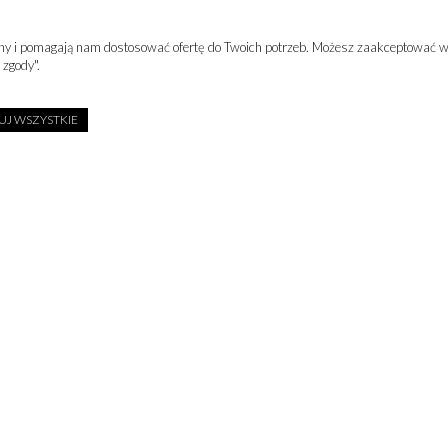
rony i pomagają nam dostosować ofertę do Twoich potrzeb. Możesz zaakceptować wy
 zgody".
J WSZYSTKIE
Otrzymasz rabat -5% na pierws
ZAPISZ SIĘ
SPORTALM SKI)
e, ale niezbędne do
Nie przegapisz najlepszych okazj
howywania i
Dowiesz się o nowościach w pier
ci
.