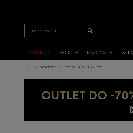
PROMOCJE
KOBIETA
MĘŻCZYZNA
DZIE
»
»
mężczyzna
czapka CANNBERA. -55%