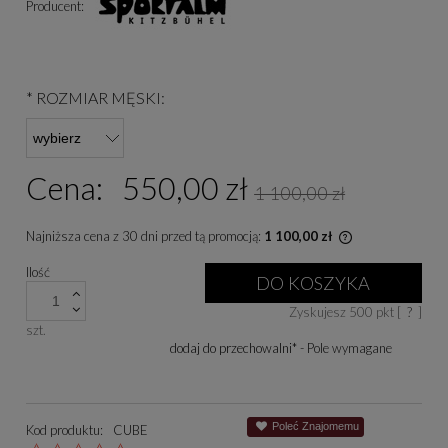
Producent:
*
ROZMIAR MĘSKI:
Cena:
550,00 zł
1 100,00 zł
Najniższa cena z 30 dni przed tą promocją:
1 100,00 zł
Jeżeli produkt 
Ilość
niż 30 dni, wyśw
DO KOSZYKA
cena od momentu
Zyskujesz
500
pkt [
?
]
się w sprzedaży
szt.
dodaj do przechowalni
*
- Pole wymagane
Poleć Znajomemu
Kod produktu:
CUBE