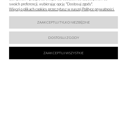
swoich preferencji, wybierając opcję "Dostosuj zgody".
Więcej o plikach cookies przeczytasz w naszej Polityce prywatności.
ZAAKCEPTUJ TYLKO NIEZBĘDNE
DOSTOSUJ ZGODY
ZAAKCEPTUJ WSZYSTKIE
ZAPISZ SIĘ DO
NEWSLETTERA