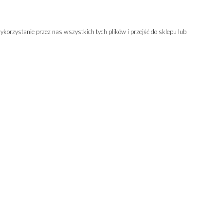
fashion.pl
11 954
korzystanie przez nas wszystkich tych plików i przejść do sklepu lub