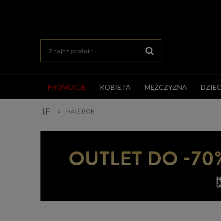
PROMOCJE
KOBIETA
MĘŻCZYZNA
DZIE
»
HALE BOB