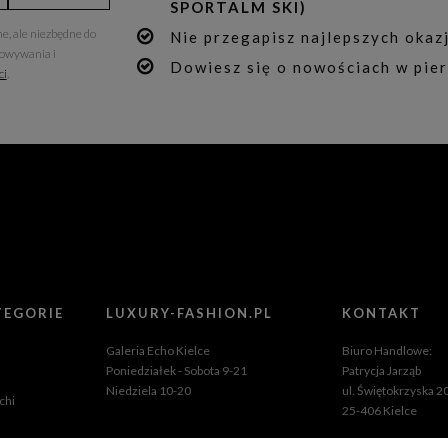
SPORTALM SKI)
e, ale niezbędne do
Nie przegapisz najlepszych okazj
howywania i
Dowiesz się o nowościach w pier
ci
.
TEGORIE
LUXURY-FASHION.PL
KONTAKT
Galeria Echo Kielce
Biuro Handlowe:
Poniedziałek - Sobota 9-21
Patrycja Jarząb
Niedziela 10-20
ul. Świętokrzyska 2
chi
25-406 Kielce