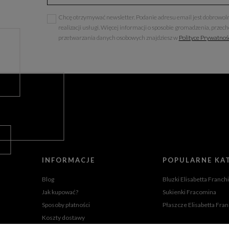
Chcę otrzymywać newsletter. Podanie adresu email jest dobrowoln
realizacji usługi. Więcej informacji o sposobie gromadzenia, przec
przetwarzania danych osobowych znajdziesz w
Polityce Prywatnoś
INFORMACJE
POPULARNE KA
Blog
Bluzki Elisabetta Franchi
Jak kupować?
Sukienki Fracomina
Sposoby płatności
Płaszcze Elisabetta Fran
Koszty dostawy