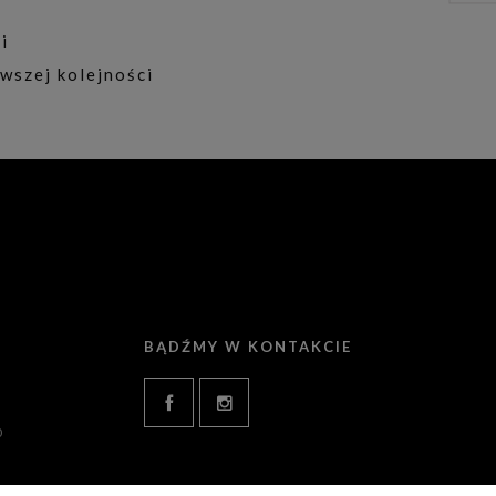
i
wszej kolejności
BĄDŹMY W KONTAKCIE
0