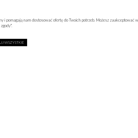
e-mail:
info@luxury-
tel. kom. +48 502 0
rony i pomagają nam dostosować ofertę do Twoich potrzeb. Możesz zaakceptować wy
 zgody".
J WSZYSTKIE