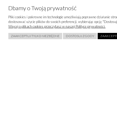
Czas realizacji zamówień
Dbamy o Twoją prywatność
Wymiany, zwroty i reklamacje
Polityka prywatności Cookies
Pliki cookies i pokrewne im technologie umożliwiają poprawne działanie st
Regulamin
dostosować użycie plików do swoich preferencji, wybierając opcję "Dostosuj
Więcej o plikach cookies przeczytasz w naszej Polityce prywatności.
Twoje zamówienia
Ustawienia plików cookies
ZAAKCEPTUJ TYLKO NIEZBĘDNE
DOSTOSUJ ZGODY
ZAAKCEPTU