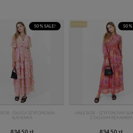
Promocja
50 % SALE!
50 %
 BOB - DŁUGA SZYFONOWA
HALE BOB - SZYFONOWA SU
SUKIENKA
Z DŁUGIM RĘKAWEM
834,50 zł
834,50 zł