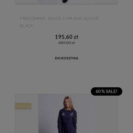
FRACOMINA - BLUZA Z APLIKACJĄ LOVE
BLACK
195,60 zł
489,00 zł
DO KOSZYKA
60 % SALE!
Promocja