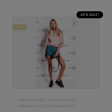
60 % SALE!
Promocja
KARL LAGERFELD - BLUZA KRÓTKA Z
LAMPASEM Z LOGO PUDROWY RÓŻ