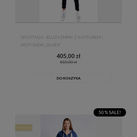
SPORTALM - BLUZA EMMY Z KAPTUREM I
MOTYWEM „SILVER“
405,00 zł
810,00 zł
DO KOSZYKA
50 % SALE!
Promocja