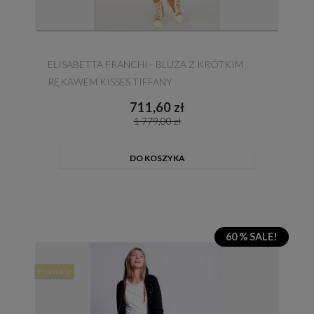
ELISABETTA FRANCHI - BLUZA Z KRÓTKIM
RĘKAWEM KISSES TIFFANY
711,60 zł
1 779,00 zł
DO KOSZYKA
60 % SALE!
Promocja