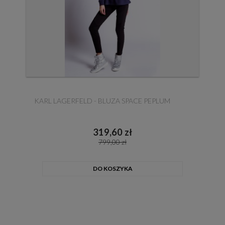
KARL LAGERFELD - BLUZA SPACE PEPLUM
319,60 zł
799,00 zł
DO KOSZYKA