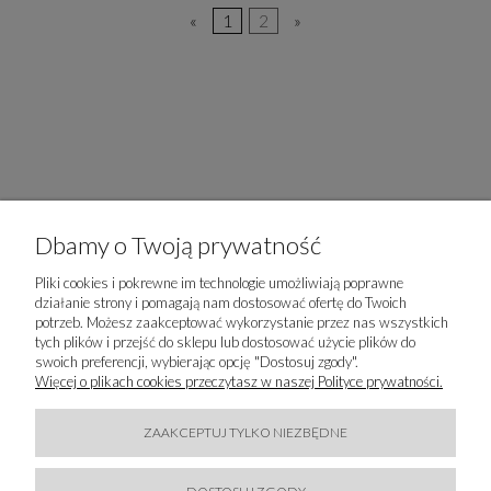
«
1
2
»
Dbamy o Twoją prywatność
Pliki cookies i pokrewne im technologie umożliwiają poprawne
działanie strony i pomagają nam dostosować ofertę do Twoich
potrzeb. Możesz zaakceptować wykorzystanie przez nas wszystkich
tych plików i przejść do sklepu lub dostosować użycie plików do
swoich preferencji, wybierając opcję "Dostosuj zgody".
Więcej o plikach cookies przeczytasz w naszej Polityce prywatności.
ZAAKCEPTUJ TYLKO NIEZBĘDNE
ZAPISZ SIĘ DO